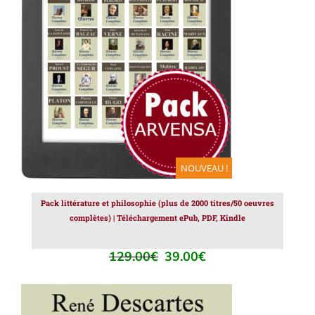
AJOUTER AU PANIER
/
DÉTAILS
NOUVEAU !
Pack littérature et philosophie (plus de 2000 titres/50 oeuvres
complètes) | Téléchargement ePub, PDF, Kindle
129.00
€
39.00
€
Le
Le
prix
prix
initial
actuel
était :
est :