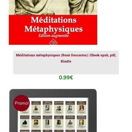
Méditations métaphysiques (René Descartes) | Ebook epub, pdf,
Kindle
0.99
€
Promo!