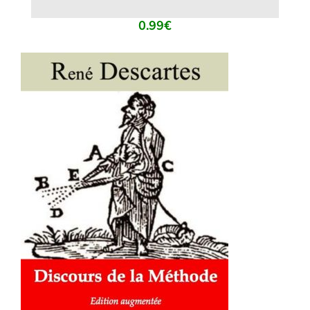
0.99
€
AJOUTER AU PANIER
/
DÉTAILS