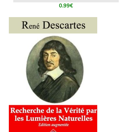
0.99
€
AJOUTER AU PANIER
/
DÉTAILS