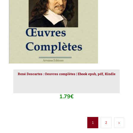
AJOUTER AU PANIER
/
DÉTAILS
René Descartes : Oeuvres complètes | Ebook epub, pdf, Kindle
1.79
€
1
2