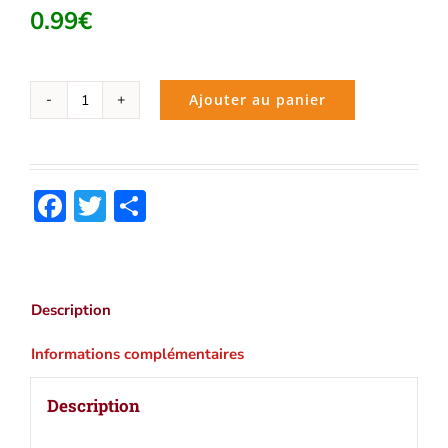
0.99
€
Ajouter au panier
quantité
de
La
dioptrique
Facebook
Twitter
Partager
(René
Descartes)
|
Ebook
epub,
Description
pdf,
Kindle
Informations complémentaires
Description