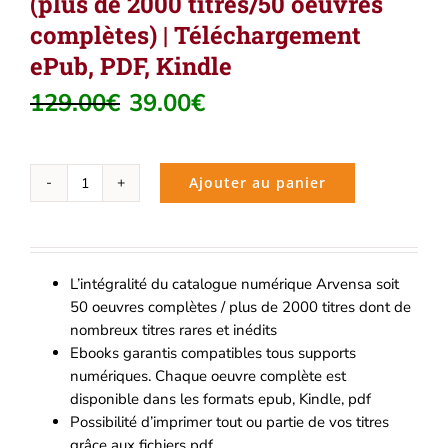
(plus de 2000 titres/50 oeuvres
complètes) | Téléchargement
ePub, PDF, Kindle
129.00
€
39.00
€
Le
Le
prix
prix
initial
actuel
était :
est :
Ajouter au panier
quantité
129.00€.
39.00€.
de
Pack
littérature
L’intégralité du catalogue numérique Arvensa soit
et
50 oeuvres complètes / plus de 2000 titres dont de
philosophie
nombreux titres rares et inédits
(plus
Ebooks garantis compatibles tous supports
de
numériques. Chaque oeuvre complète est
2000
disponible dans les formats epub, Kindle, pdf
titres/50
Possibilité d’imprimer tout ou partie de vos titres
oeuvres
grâce aux fichiers pdf
complètes)