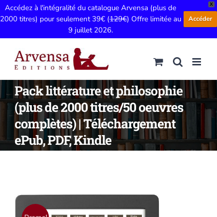
X
Accédez à l'intégralité du catalogue Arvensa (plus de
2000 titres) pour seulement 39€ (
129€
) Offre limitée au
Accéder
9 juillet 2026.
Passer
au
contenu
Pack littérature et philosophie
(plus de 2000 titres/50 oeuvres
complètes) | Téléchargement
ePub, PDF, Kindle