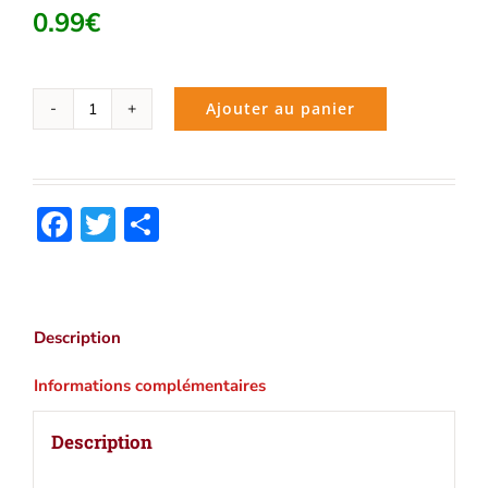
0.99
€
Ajouter au panier
quantité
de
Descartes
(Alfred
Facebook
Twitter
Partager
Fouillée)
|
Ebook
epub,
pdf,
Description
Kindle
Informations complémentaires
Description