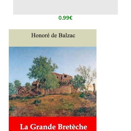
0.99
€
AJOUTER AU PANIER
/
DÉTAILS