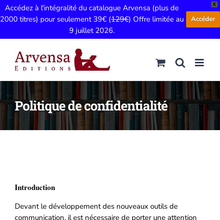
X
Accédez à l'intégralité du catalogue Arvensa (plus de
2000 titres) pour seulement 39€ (
129€
) Offre limitée au
Accéder
9 juillet 2026.
Passer
au
contenu
Politique de confidentialité
Introduction
Devant le développement des nouveaux outils de
communication, il est nécessaire de porter une attention