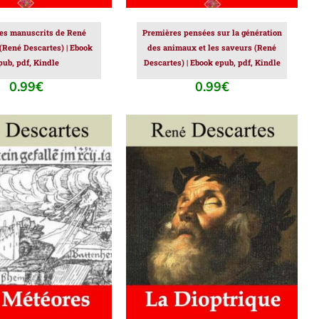
des manuscrits de René
Premières pensées sur la génération
(René Descartes) | Ebook
des animaux et les saveurs (René
pub, pdf, Kindle
Descartes) | Ebook epub, pdf, Kindle
0.99
€
0.99
€
ER AU PANIER
/
AJOUTER AU PANIER
/
DÉTAILS
DÉTAILS