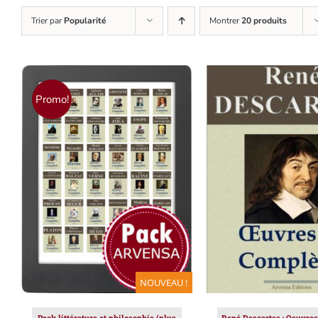
Trier par
Popularité
Montrer
20 produits
Promo!
AJOUTER AU PANIER
/
AJOUTER AU PAN
DÉTAILS
DÉTAILS
NOUVEAU !
Pack littérature et philosophie (plus
René Descartes : Oeuvres