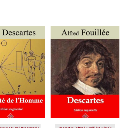
ER AU PANIER
/
AJOUTER AU PANIER
/
DÉTAILS
DÉTAILS
’homme (René Descartes) |
Descartes (Alfred Fouillée) | Ebook