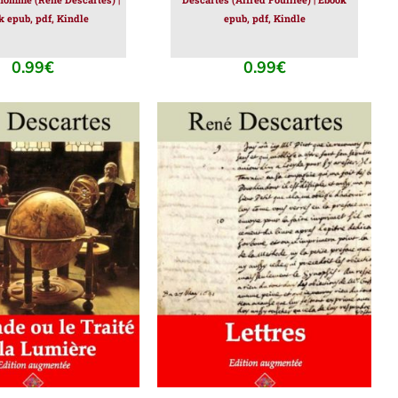
k epub, pdf, Kindle
epub, pdf, Kindle
0.99
€
0.99
€
ER AU PANIER
/
AJOUTER AU PANIER
/
DÉTAILS
DÉTAILS