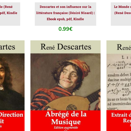
de (René
Descartes et son influence sur la
Le Monde o
 pdf, Kindle
littérature française (Désiré Nisard) |
(René Desc
Ebook epub, pdf, Kindle
0.99
€
IER
/
AJOUTER AU PANIER
/
AJOUT
DÉTAILS