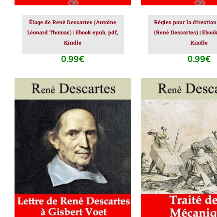
Éloge de René Descartes (Antoine
Règles pour la direction 
Léonard Thomas) | Ebook epub, pdf,
(René Descartes) | Ebook
Kindle
Kindle
0.99
€
0.99
€
AJOUTER AU PANIER
/
AJOUTER AU PAN
DÉTAILS
DÉTAILS