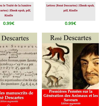
u le Traité de la lumière
Lettres (René Descartes) | Ebook epub,
artes) | Ebook epub, pdf,
pdf, Kindle
Kindle
0.99
€
0.99
€
ER AU PANIER
/
AJOUTER AU PANIER
/
DÉTAILS
DÉTAILS