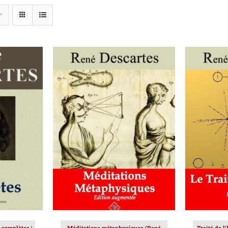
IER
/
AJOUTER AU PANIER
/
AJOUT
DÉTAILS
 complètes |
Méditations métaphysiques (René
Traité de l