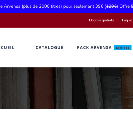
gue Arvensa (plus de 2000 titres) pour seulement 39€ (
129€
) Offre 
Ebooks gratuits
Faq et 
CCUEIL
CATALOGUE
PACK ARVENSA
LIMITÉE