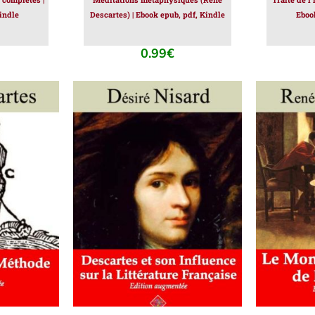
indle
Descartes) | Ebook epub, pdf, Kindle
Eboo
0.99
€
IER
/
AJOUTER AU PANIER
/
AJOUT
DÉTAILS