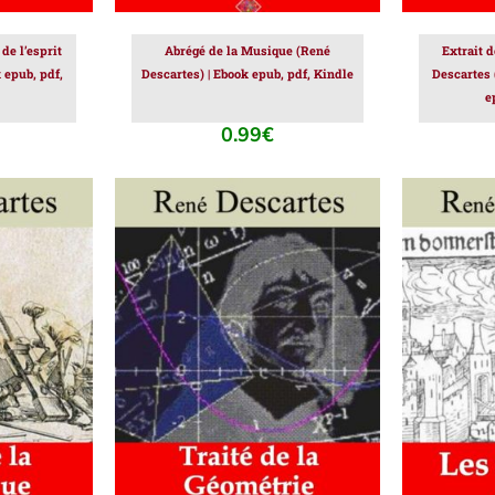
de l’esprit
Abrégé de la Musique (René
Extrait 
 epub, pdf,
Descartes) | Ebook epub, pdf, Kindle
Descartes 
e
0.99
€
IER
/
AJOUTER AU PANIER
/
AJOUT
DÉTAILS