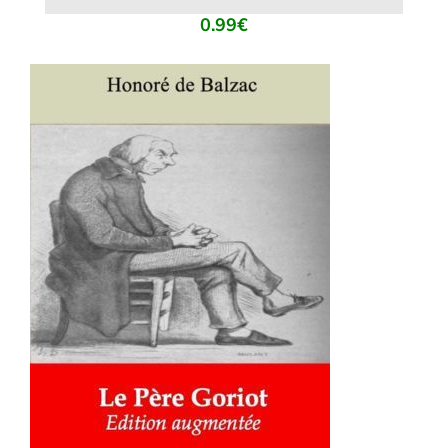
0.99
€
AJOUTER AU PANIER
/
DÉTAILS