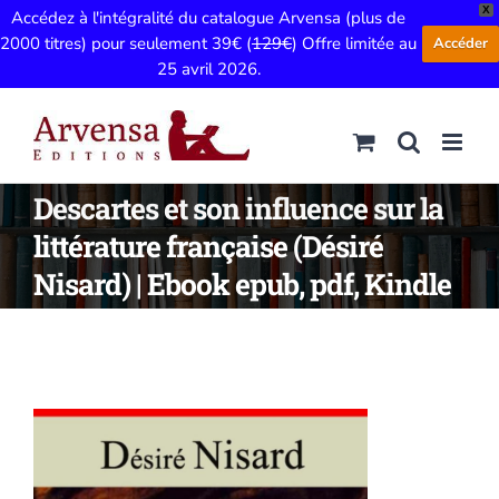
X
Accédez à l'intégralité du catalogue Arvensa (plus de
2000 titres) pour seulement 39€ (
129€
) Offre limitée au
Accéder
25 avril 2026.
Passer
au
contenu
Descartes et son influence sur la
littérature française (Désiré
Nisard) | Ebook epub, pdf, Kindle