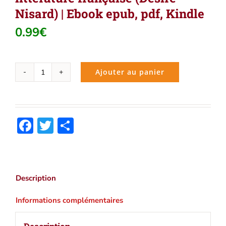
Nisard) | Ebook epub, pdf, Kindle
0.99
€
Ajouter au panier
quantité
de
Descartes
et
Facebook
Twitter
Partager
son
influence
sur
la
littérature
Description
française
(Désiré
Informations complémentaires
Nisard)
|