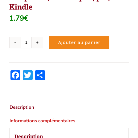
Kindle
1.79
€
Ajouter au panier
quantité
de
René
Descartes
Facebook
Twitter
Partager
:
Oeuvres
complètes
|
Ebook
Description
epub,
pdf,
Informations complémentaires
Kindle
Description