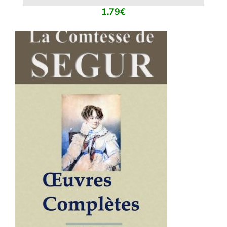
1.79
€
AJOUTER AU PANIER
/
DÉTAILS