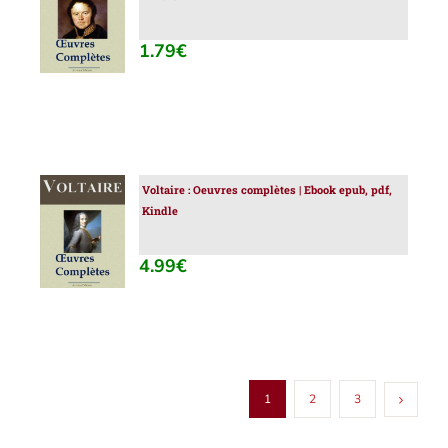
AU
PANIER
/
1.79
€
DÉTAILS
Voltaire : Oeuvres complètes | Ebook epub, pdf,
AJOUTER
Kindle
AU
PANIER
/
4.99
€
DÉTAILS
1
2
3