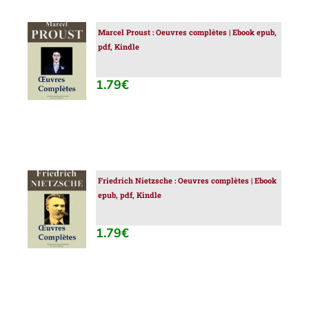
Marcel Proust : Oeuvres complètes | Ebook epub,
AJOUTER
pdf, Kindle
AU
PANIER
/
1.79
€
DÉTAILS
Friedrich Nietzsche : Oeuvres complètes | Ebook
AJOUTER
epub, pdf, Kindle
AU
PANIER
/
1.79
€
DÉTAILS