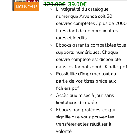
/
129.00
€
39.00
€
Le
Le
NOUVEAU !
DÉTAILS
L'intégralité du catalogue
prix
prix
numérique Arvensa soit 50
initial
actuel
oeuvres complètes / plus de 2000
était :
est :
titres dont de nombreux titres
129.00€.
39.00€.
rares et inédits
Ebooks garantis compatibles tous
supports numériques. Chaque
oeuvre complète est disponible
dans les formats epub, Kindle, pdf
Possibilité d'imprimer tout ou
partie de vos titres grâce aux
fichiers pdf
Accès aux mises à jour sans
limitations de durée
Ebooks non protégés, ce qui
signifie que vous pouvez les
transférer et les réutiliser à
volonté