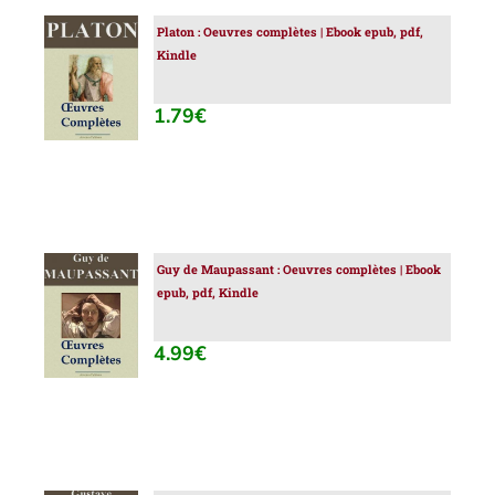
Platon : Oeuvres complètes | Ebook epub, pdf,
AJOUTER
Kindle
AU
PANIER
/
1.79
€
DÉTAILS
Guy de Maupassant : Oeuvres complètes | Ebook
AJOUTER
epub, pdf, Kindle
AU
PANIER
/
4.99
€
DÉTAILS