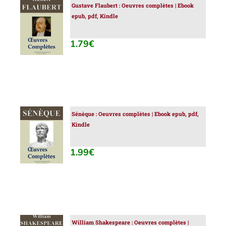
Gustave Flaubert : Oeuvres complètes | Ebook
AJOUTER
epub, pdf, Kindle
AU
PANIER
/
1.79
€
DÉTAILS
Sénèque : Oeuvres complètes | Ebook epub, pdf,
AJOUTER
Kindle
AU
PANIER
/
1.99
€
DÉTAILS
William Shakespeare : Oeuvres complètes |
AJOUTER