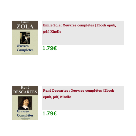
Emile Zola : Oeuvres complètes | Ebook epub,
AJOUTER
pdf, Kindle
AU
PANIER
/
1.79
€
DÉTAILS
René Descartes : Oeuvres complètes | Ebook
AJOUTER
epub, pdf, Kindle
AU
PANIER
/
1.79
€
DÉTAILS