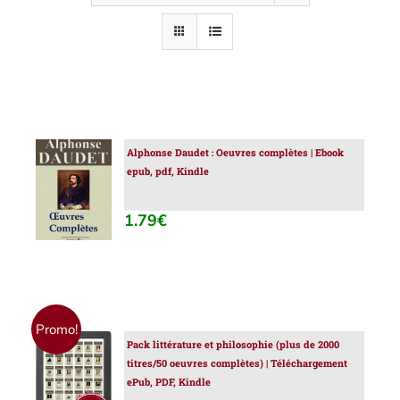
Alphonse Daudet : Oeuvres complètes | Ebook
AJOUTER
epub, pdf, Kindle
AU
PANIER
/
1.79
€
DÉTAILS
Promo!
Pack littérature et philosophie (plus de 2000
AJOUTER
titres/50 oeuvres complètes) | Téléchargement
AU
ePub, PDF, Kindle
PANIER