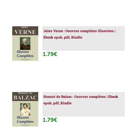
Jules Verne : Oeuvres complètes illustrées |
AJOUTER
Ebook epub, pdf, Kindle
AU
PANIER
/
1.79
€
DÉTAILS
Honoré de Balzac : Oeuvres complètes | Ebook
AJOUTER
epub, pdf, Kindle
AU
PANIER
/
1.79
€
DÉTAILS