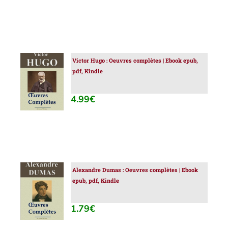
Victor Hugo : Oeuvres complètes | Ebook epub,
AJOUTER
pdf, Kindle
AU
PANIER
/
4.99
€
DÉTAILS
Alexandre Dumas : Oeuvres complètes | Ebook
AJOUTER
epub, pdf, Kindle
AU
PANIER
/
1.79
€
DÉTAILS