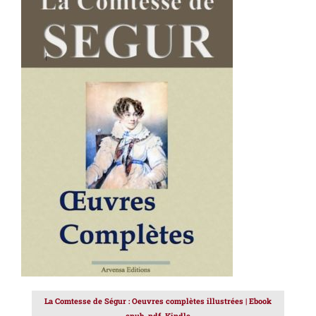
AJOUTER AU PANIER
/
DÉTAILS
La Comtesse de Ségur : Oeuvres complètes illustrées | Ebook
epub, pdf, Kindle