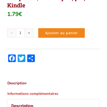
Kindle
1.79
€
Ajouter au panier
quantité
de
Friedrich
Nietzsche
Facebook
Twitter
Partager
:
Oeuvres
complètes
|
Ebook
Description
epub,
pdf,
Informations complémentaires
Kindle
Description