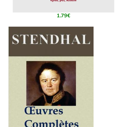
1.79
€
AJOUTER AU PANIER
/
DÉTAILS