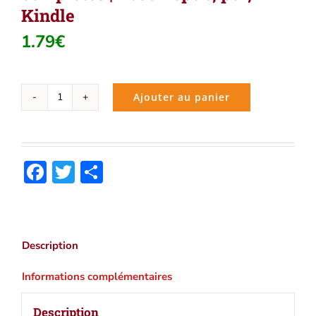
Kindle
1.79
€
Ajouter au panier
quantité
de
William
Shakespeare
Facebook
Twitter
Partager
:
Oeuvres
complètes
|
Ebook
Description
epub,
pdf,
Informations complémentaires
Kindle
Description