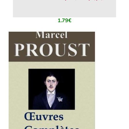
1.79
€
AJOUTER AU PANIER
/
DÉTAILS