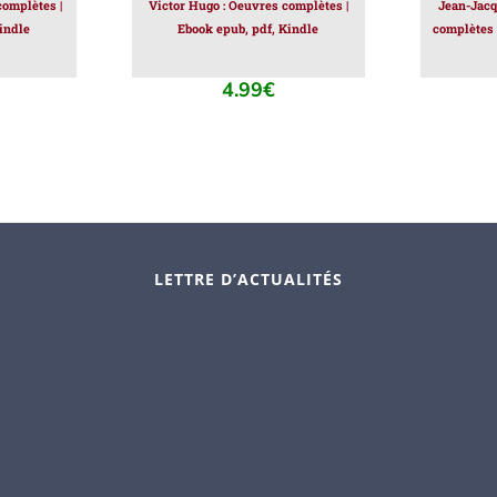
omplètes |
Victor Hugo : Oeuvres complètes |
Jean-Jacq
indle
Ebook epub, pdf, Kindle
complètes 
4.99
€
LETTRE D’ACTUALITÉS