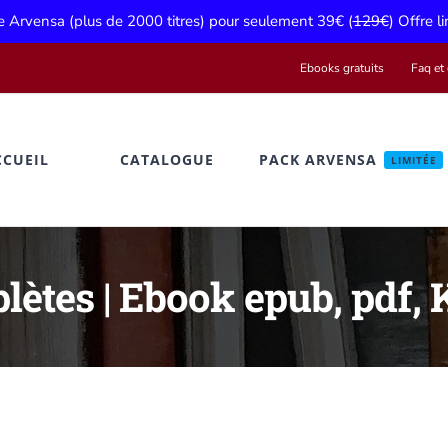
ue Arvensa (plus de 2000 titres) pour seulement 39€ (
129€
) Offre l
Ebooks gratuits
Faq et 
CCUEIL
CATALOGUE
PACK ARVENSA
LIMITÉE
lètes | Ebook epub, pdf, 