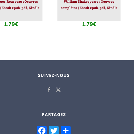
ues Rousseau : Oeuvres
William Shakespeare : Oeuvres
| Ebook epub, pdf, Kindle
complètes | Ebook epub, pdf, Kindle
1.79
€
1.79
€
SUIVEZ-NOUS
PARTAGEZ
Facebook
Twitter
Partager