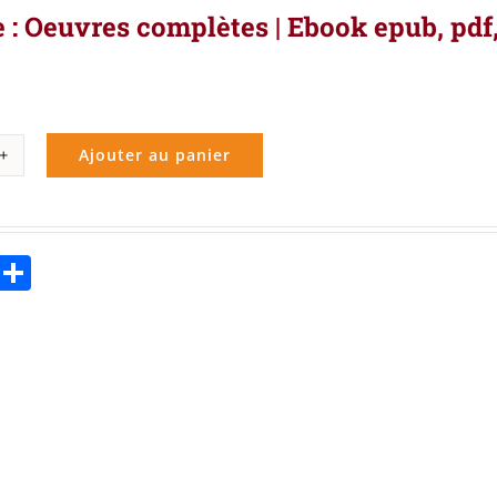
e : Oeuvres complètes | Ebook epub, pdf
Ajouter au panier
ité
ote
ebook
Twitter
Partager
res
lètes
k
,
le