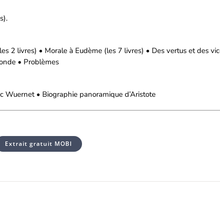
s).
s 2 livres) • Morale à Eudème (les 7 livres) • Des vertus et des vice
 monde • Problèmes
-Luc Wuernet • Biographie panoramique d’Aristote
Extrait gratuit MOBI