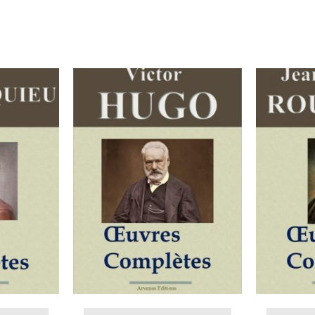
IER
/
AJOUTER AU PANIER
/
AJOUT
DÉTAILS