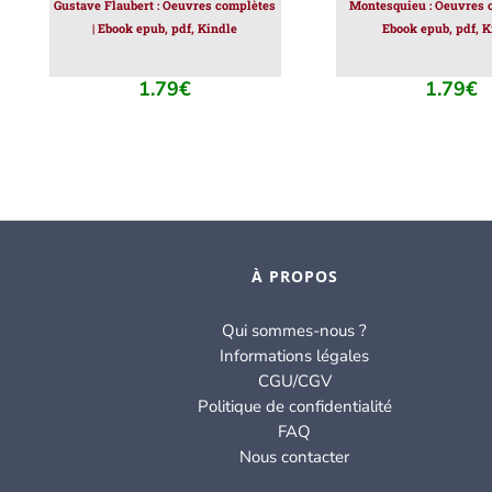
Gustave Flaubert : Oeuvres complètes
Montesquieu : Oeuvres c
| Ebook epub, pdf, Kindle
Ebook epub, pdf, K
1.79
€
1.79
€
À PROPOS
Qui sommes-nous ?
Informations légales
CGU/CGV
Politique de confidentialité
FAQ
Nous contacter