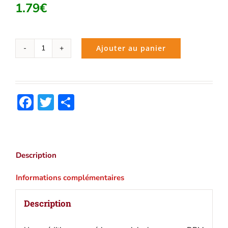
1.79
€
Ajouter au panier
quantité
de
Rabelais
:
Facebook
Twitter
Partager
Oeuvres
complètes
|
Ebook
epub,
Description
pdf,
Kindle
Informations complémentaires
Description