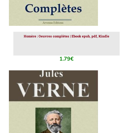
Homère : Oeuvres complètes | Ebook epub, pdf, Kindle
1.79
€
AJOUTER AU PANIER
/
DÉTAILS