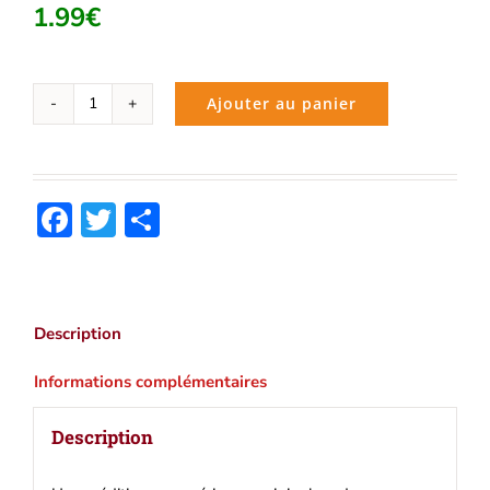
1.99
€
Ajouter au panier
quantité
de
Sénèque
:
Facebook
Twitter
Partager
Oeuvres
complètes
|
Ebook
epub,
Description
pdf,
Kindle
Informations complémentaires
Description