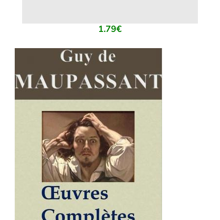
1.79
€
AJOUTER AU PANIER
/
DÉTAILS