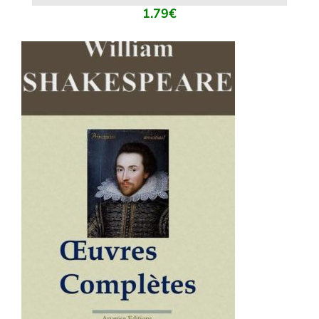
1.79
€
AJOUTER AU PANIER
/
DÉTAILS