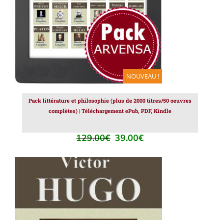
NOUVEAU !
Pack littérature et philosophie (plus de 2000 titres/50 oeuvres
complètes) | Téléchargement ePub, PDF, Kindle
129.00
€
39.00
€
Le
Le
prix
prix
initial
actuel
était :
est :
129.00€.
39.00€.