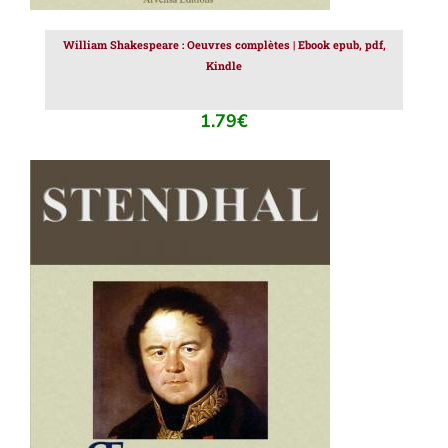
William Shakespeare : Oeuvres complètes | Ebook epub, pdf,
Kindle
1.79
€
AJOUTER AU PANIER
/
DÉTAILS