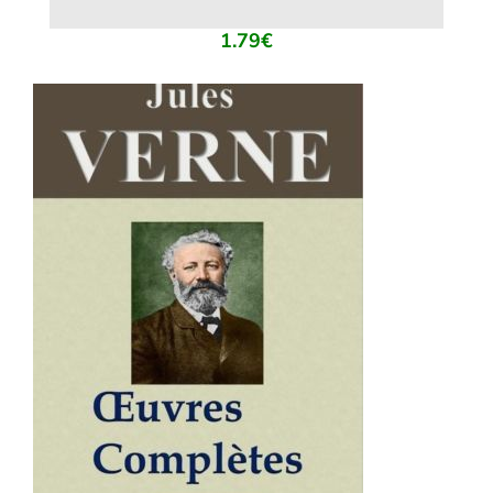
1.79
€
AJOUTER AU PANIER
/
DÉTAILS