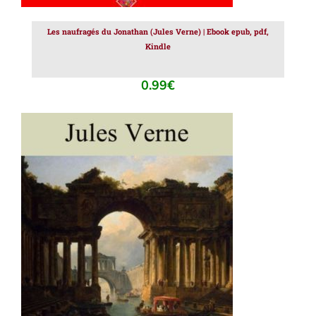
Les naufragés du Jonathan (Jules Verne) | Ebook epub, pdf,
Kindle
0.99
€
AJOUTER AU PANIER
/
DÉTAILS