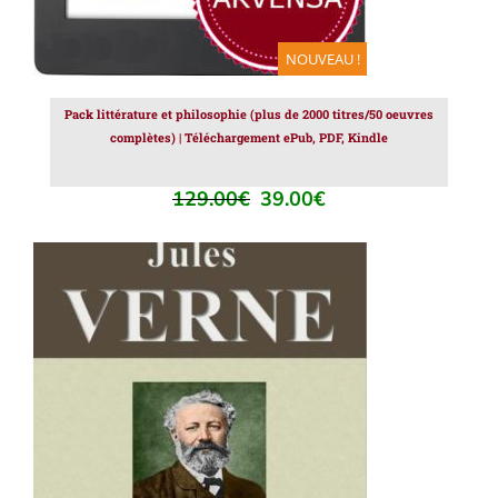
NOUVEAU !
Pack littérature et philosophie (plus de 2000 titres/50 oeuvres
complètes) | Téléchargement ePub, PDF, Kindle
129.00
€
39.00
€
Le
Le
prix
prix
initial
actuel
était :
est :
129.00€.
39.00€.
AJOUTER AU PANIER
/
DÉTAILS