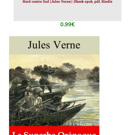
Nord contre Sud (Jules Verne) | Ebook epub, pdf, Kindle
0.99
€
AJOUTER AU PANIER
/
DÉTAILS