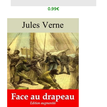
0.99
€
AJOUTER AU PANIER
/
DÉTAILS