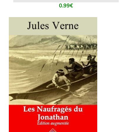
0.99
€
AJOUTER AU PANIER
/
DÉTAILS