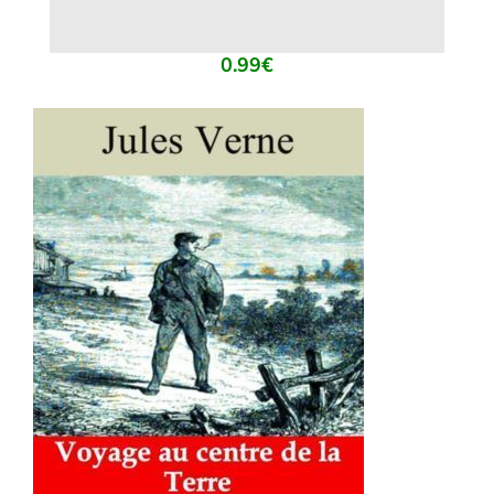
0.99
€
AJOUTER AU PANIER
/
DÉTAILS