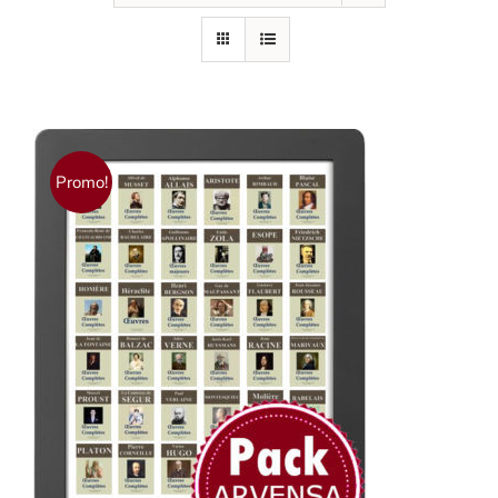
Promo!
AJOUTER AU PANIER
/
DÉTAILS