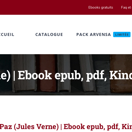
Ebooks gratuits
Faq et 
CCUEIL
CATALOGUE
PACK ARVENSA
LIMITÉE
e) | Ebook epub, pdf, Kin
Paz (Jules Verne) | Ebook epub, pdf, Ki