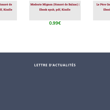
Honoré de
Modeste Mignon (Honoré de Balzac) |
Le Père Go
df, Kindle
Ebook epub, pdf, Kindle
Eboo
0.99
€
LETTRE D’ACTUALITÉS