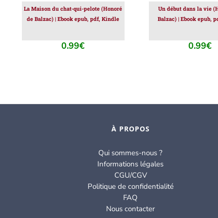
La Maison du chat-qui-pelote (Honoré
Un début dans la vie (
de Balzac) | Ebook epub, pdf, Kindle
Balzac) | Ebook epub, p
0.99
€
0.99
€
À PROPOS
Qui sommes-nous ?
Informations légales
CGU/CGV
Politique de confidentialité
FAQ
Nous contacter