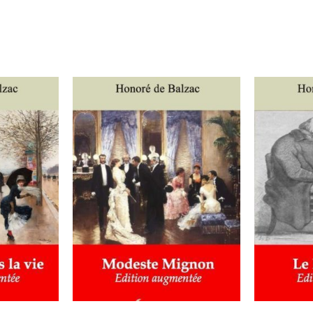
IER
/
AJOUTER AU PANIER
/
AJOUT
DÉTAILS