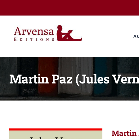
Passer
au
contenu
A
Martin Paz (Jules Vern
Martin 