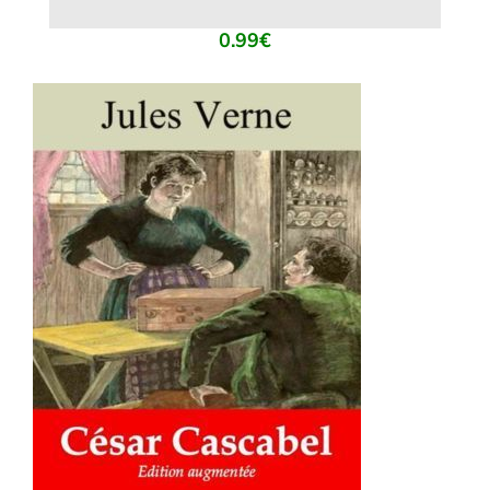
0.99
€
AJOUTER AU PANIER
/
DÉTAILS