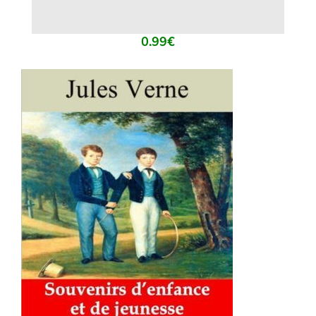
0.99
€
AJOUTER AU PANIER
/
DÉTAILS