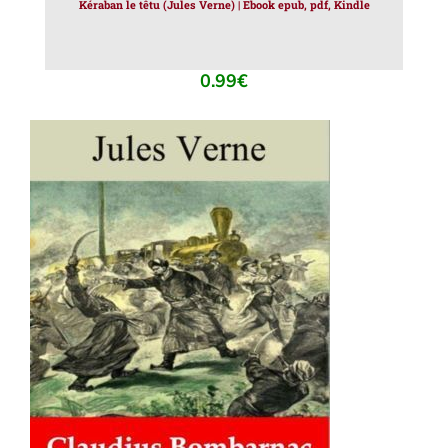
Kéraban le têtu (Jules Verne) | Ebook epub, pdf, Kindle
0.99
€
AJOUTER AU PANIER
/
DÉTAILS