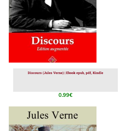
AJOUTER AU PANIER
/
DÉTAILS
Discours (Jules Verne) | Ebook epub, pdf, Kindle
0.99
€