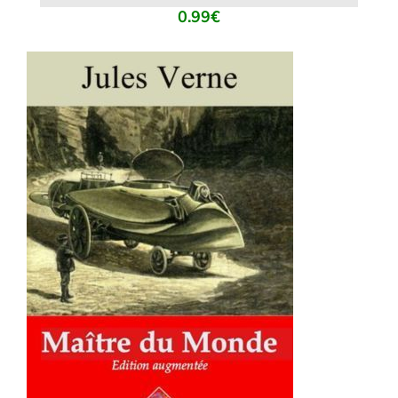
0.99
€
AJOUTER AU PANIER
/
DÉTAILS