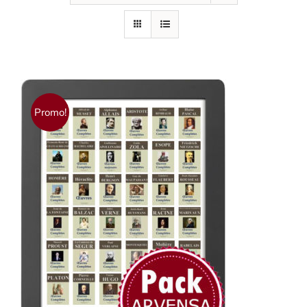
Promo!
AJOUTER AU PANIER
/
DÉTAILS