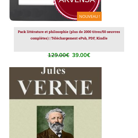
NOUVEAU !
Pack littérature et philosophie (plus de 2000 titres/50 oeuvres
complètes) | Téléchargement ePub, PDF, Kindle
129.00
€
39.00
€
Le
Le
prix
prix
initial
actuel
était :
est :
129.00€.
39.00€.
AJOUTER AU PANIER
/
DÉTAILS