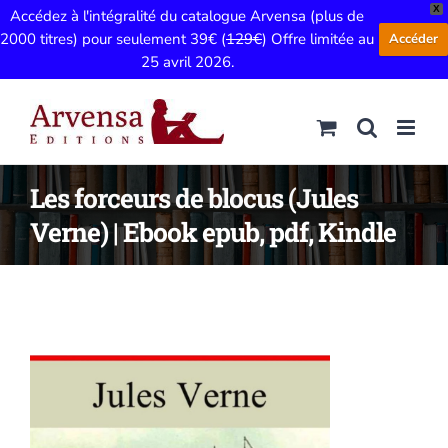
X
Accédez à l'intégralité du catalogue Arvensa (plus de
2000 titres) pour seulement 39€ (
129€
) Offre limitée au
Accéder
25 avril 2026.
Passer
au
contenu
Les forceurs de blocus (Jules
Verne) | Ebook epub, pdf, Kindle