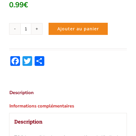
0.99
€
Ajouter au panier
quantité
de
Les
forceurs
Facebook
Twitter
Partager
de
blocus
(Jules
Verne)
|
Description
Ebook
epub,
Informations complémentaires
pdf,
Kindle
Description