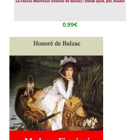
La Fausse Maîtresse (Honoré de Balzac) | Ebook epub, pdf, Kindle
0.99
€
AJOUTER AU PANIER
/
DÉTAILS