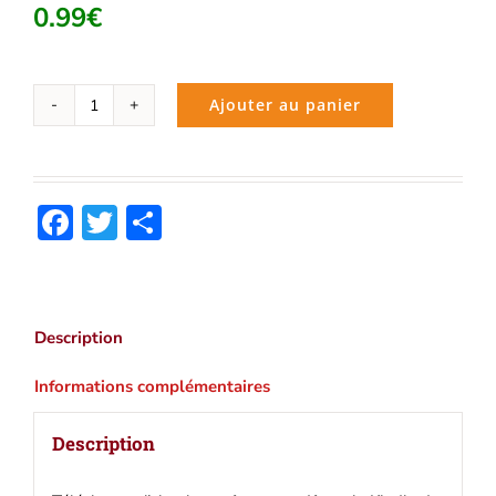
0.99
€
Ajouter au panier
quantité
de
Une
ville
Facebook
Twitter
Partager
flottante
(Jules
Verne)
|
Ebook
Description
epub,
pdf,
Informations complémentaires
Kindle
Description