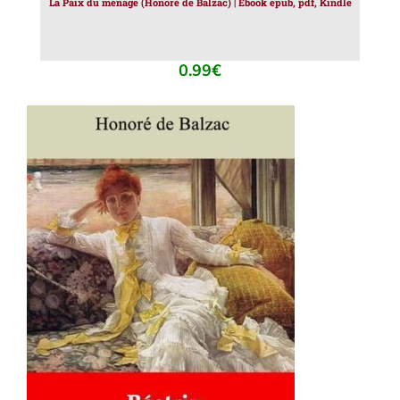
La Paix du ménage (Honoré de Balzac) | Ebook epub, pdf, Kindle
0.99
€
AJOUTER AU PANIER
/
DÉTAILS