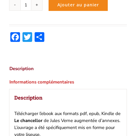
Ajouter au panier
quantité
de
Le
chancellor
Facebook
Twitter
Partager
(Jules
Verne)
|
Ebook
epub,
Description
pdf,
Kindle
Informations complémentaires
Description
Télécharger l’ebook aux formats pdf, epub, Kindle de
Le chancellor
de Jules Verne augmentée d’annexes.
L’ouvrage a été spécifiquement mis en forme pour
votre liseuse.