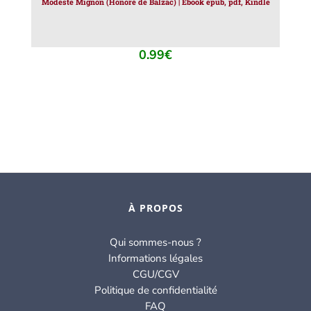
Modeste Mignon (Honoré de Balzac) | Ebook epub, pdf, Kindle
0.99
€
À PROPOS
Qui sommes-nous ?
Informations légales
CGU/CGV
Politique de confidentialité
FAQ