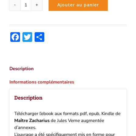
Ajouter au panier
quantité
de
Maître
Zacharius
Facebook
Twitter
Partager
(Jules
Verne)
|
Ebook
epub,
Description
pdf,
Kindle
Informations complémentaires
Description
Télécharger l’ebook aux formats pdf, epub, Kindle de
Maître Zacharius
de Jules Verne augmentée
d’annexes.
L’ouvrage a été spécifiquement mis en forme pour