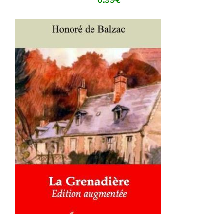
0.99
€
AJOUTER AU PANIER
/
DÉTAILS