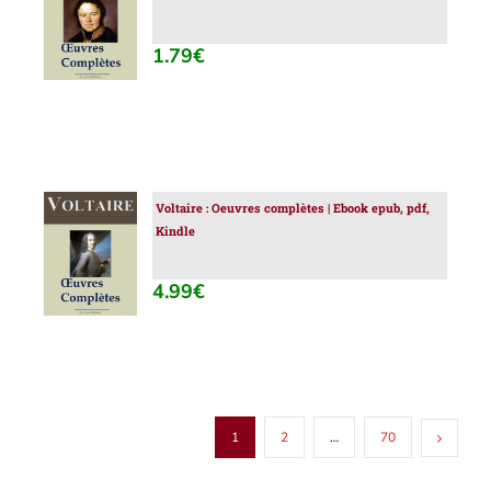
AU
PANIER
/
1.79
€
DÉTAILS
Voltaire : Oeuvres complètes | Ebook epub, pdf,
AJOUTER
Kindle
AU
PANIER
/
4.99
€
DÉTAILS
1
2
…
70