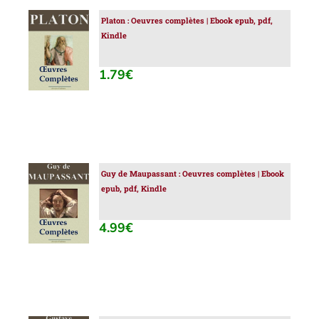
Platon : Oeuvres complètes | Ebook epub, pdf,
AJOUTER
Kindle
AU
PANIER
/
1.79
€
DÉTAILS
Guy de Maupassant : Oeuvres complètes | Ebook
AJOUTER
epub, pdf, Kindle
AU
PANIER
/
4.99
€
DÉTAILS