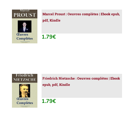
Marcel Proust : Oeuvres complètes | Ebook epub,
AJOUTER
pdf, Kindle
AU
PANIER
/
1.79
€
DÉTAILS
Friedrich Nietzsche : Oeuvres complètes | Ebook
AJOUTER
epub, pdf, Kindle
AU
PANIER
/
1.79
€
DÉTAILS