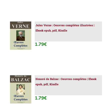
Jules Verne : Oeuvres complètes illustrées |
AJOUTER
Ebook epub, pdf, Kindle
AU
PANIER
/
1.79
€
DÉTAILS
Honoré de Balzac : Oeuvres complètes | Ebook
AJOUTER
epub, pdf, Kindle
AU
PANIER
/
1.79
€
DÉTAILS