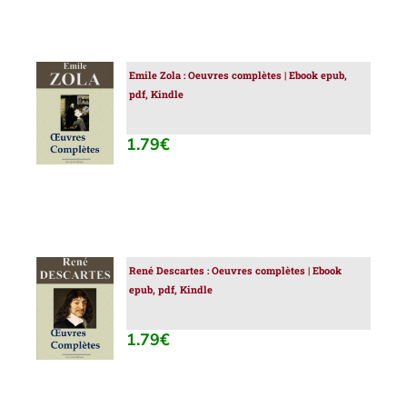
Emile Zola : Oeuvres complètes | Ebook epub,
AJOUTER
pdf, Kindle
AU
PANIER
/
1.79
€
DÉTAILS
René Descartes : Oeuvres complètes | Ebook
AJOUTER
epub, pdf, Kindle
AU
PANIER
/
1.79
€
DÉTAILS