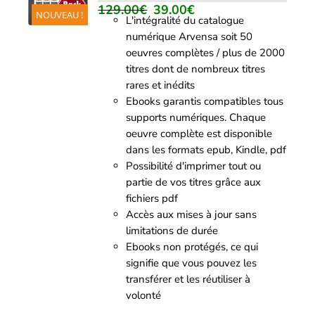
/
129.00
€
39.00
€
Le
Le
NOUVEAU !
DÉTAILS
L'intégralité du catalogue
prix
prix
numérique Arvensa soit 50
initial
actuel
oeuvres complètes / plus de 2000
était :
est :
titres dont de nombreux titres
129.00€.
39.00€.
rares et inédits
Ebooks garantis compatibles tous
supports numériques. Chaque
oeuvre complète est disponible
dans les formats epub, Kindle, pdf
Possibilité d'imprimer tout ou
partie de vos titres grâce aux
fichiers pdf
Accès aux mises à jour sans
limitations de durée
Ebooks non protégés, ce qui
signifie que vous pouvez les
transférer et les réutiliser à
volonté