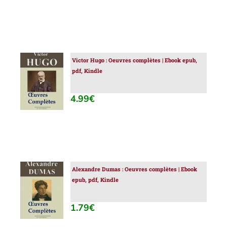
Victor Hugo : Oeuvres complètes | Ebook epub,
AJOUTER
pdf, Kindle
AU
PANIER
/
4.99
€
DÉTAILS
Alexandre Dumas : Oeuvres complètes | Ebook
AJOUTER
epub, pdf, Kindle
AU
PANIER
/
1.79
€
DÉTAILS