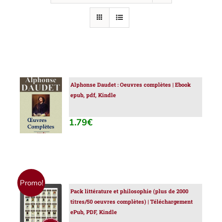
Alphonse Daudet : Oeuvres complètes | Ebook
AJOUTER
epub, pdf, Kindle
AU
PANIER
/
1.79
€
DÉTAILS
Promo!
Pack littérature et philosophie (plus de 2000
AJOUTER
titres/50 oeuvres complètes) | Téléchargement
AU
ePub, PDF, Kindle
PANIER