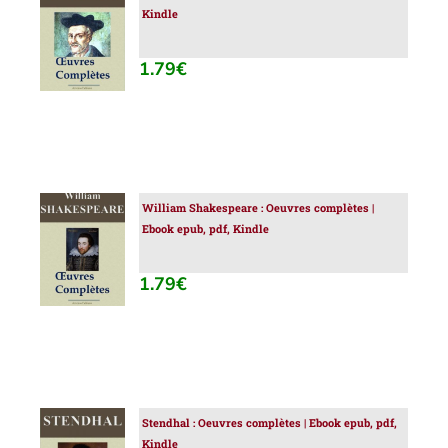
Kindle
AU
PANIER
/
1.79
€
DÉTAILS
William Shakespeare : Oeuvres complètes |
AJOUTER
Ebook epub, pdf, Kindle
AU
PANIER
/
1.79
€
DÉTAILS
Stendhal : Oeuvres complètes | Ebook epub, pdf,
AJOUTER
Kindle