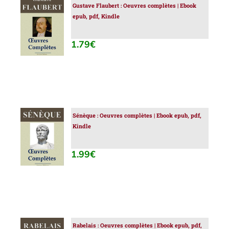
Gustave Flaubert : Oeuvres complètes | Ebook
AJOUTER
epub, pdf, Kindle
AU
PANIER
/
1.79
€
DÉTAILS
Sénèque : Oeuvres complètes | Ebook epub, pdf,
AJOUTER
Kindle
AU
PANIER
/
1.99
€
DÉTAILS
Rabelais : Oeuvres complètes | Ebook epub, pdf,
AJOUTER