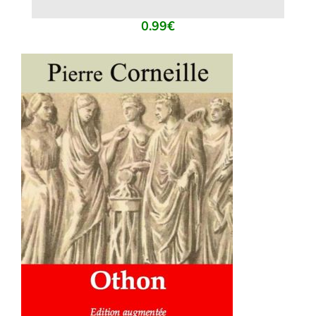
0.99
€
AJOUTER AU PANIER
/
DÉTAILS