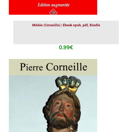
Médée (Corneille) | Ebook epub, pdf, Kindle
0.99
€
AJOUTER AU PANIER
/
DÉTAILS