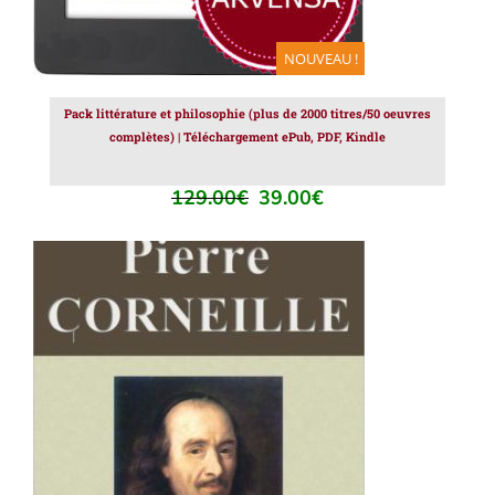
NOUVEAU !
Pack littérature et philosophie (plus de 2000 titres/50 oeuvres
complètes) | Téléchargement ePub, PDF, Kindle
129.00
€
39.00
€
Le
Le
prix
prix
initial
actuel
était :
est :
129.00€.
39.00€.
AJOUTER AU PANIER
/
DÉTAILS