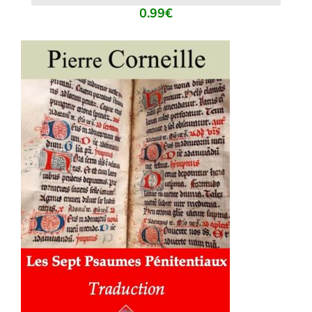
0.99
€
AJOUTER AU PANIER
/
DÉTAILS