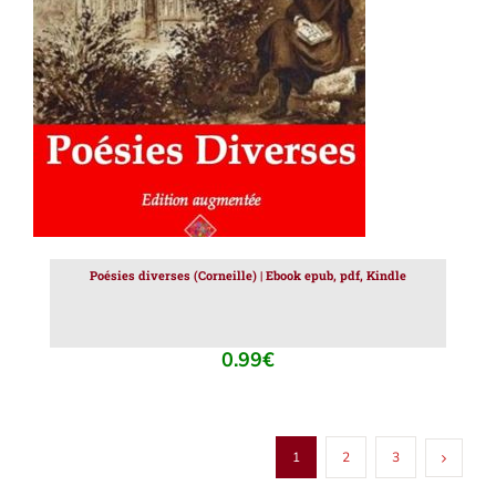
AJOUTER AU PANIER
/
DÉTAILS
Poésies diverses (Corneille) | Ebook epub, pdf, Kindle
0.99
€
1
2
3