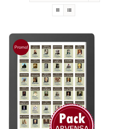
Promo!
AJOUTER AU PANIER
/
DÉTAILS