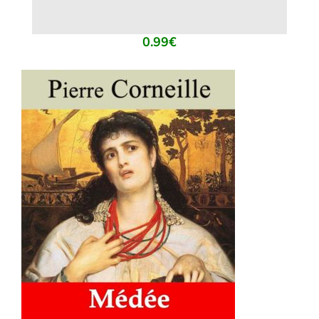
0.99
€
AJOUTER AU PANIER
/
DÉTAILS