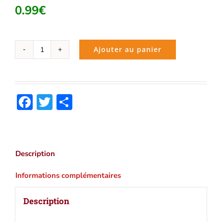
0.99
€
Ajouter au panier
quantité
de
Tite
et
Facebook
Twitter
Partager
Bérénice
(Corneille)
|
Ebook
epub,
Description
pdf,
Kindle
Informations complémentaires
Description