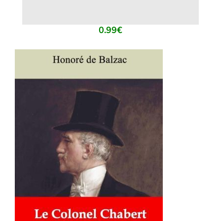
0.99
€
AJOUTER AU PANIER
/
DÉTAILS