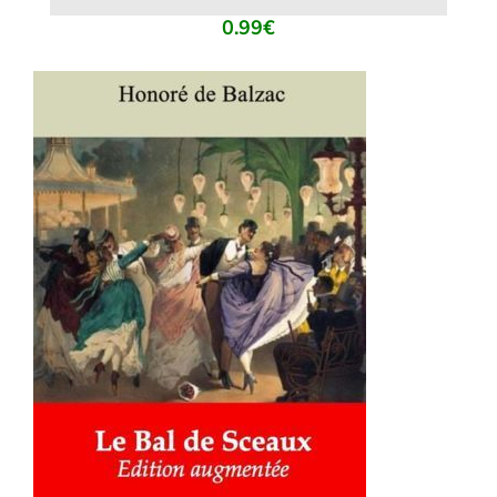
0.99
€
AJOUTER AU PANIER
/
DÉTAILS