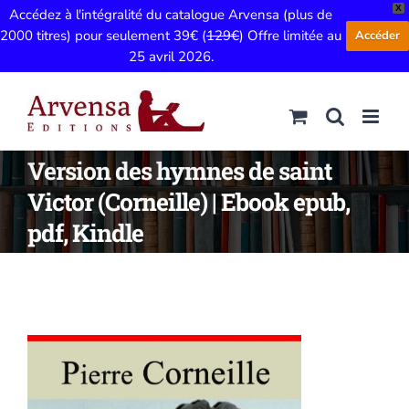
X
Accédez à l'intégralité du catalogue Arvensa (plus de
2000 titres) pour seulement 39€ (
129€
) Offre limitée au
Accéder
25 avril 2026.
Passer
au
contenu
Version des hymnes de saint
Victor (Corneille) | Ebook epub,
pdf, Kindle