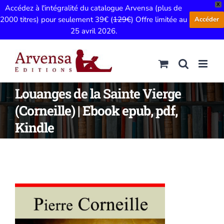
X
Accédez à l'intégralité du catalogue Arvensa (plus de
2000 titres) pour seulement 39€ (
129€
) Offre limitée au
Accéder
25 avril 2026.
Passer
au
contenu
Louanges de la Sainte Vierge
(Corneille) | Ebook epub, pdf,
Kindle