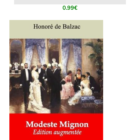
0.99
€
AJOUTER AU PANIER
/
DÉTAILS