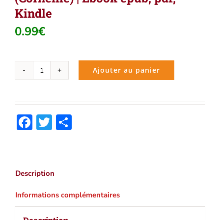
Kindle
0.99
€
Ajouter au panier
quantité
de
Louanges
de
Facebook
Twitter
Partager
la
Sainte
Vierge
(Corneille)
|
Description
Ebook
epub,
Informations complémentaires
pdf,
Kindle