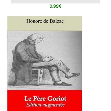
0.99
€
AJOUTER AU PANIER
/
DÉTAILS