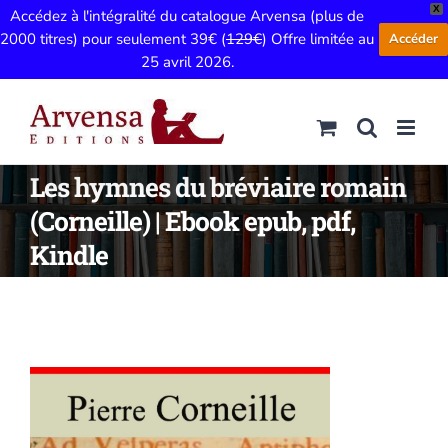
X
Accédez à l'intégralité du catalogue Arvensa (plus de
2000 titres) pour seulement 39€ (
129€
) Offre limitée au
Accéder
25 avril 2026.
Passer
au
contenu
Les hymnes du bréviaire romain
(Corneille) | Ebook epub, pdf,
Kindle