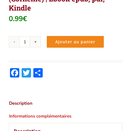
Kindle
0.99
€
Ajouter au panier
quantité
de
Les
hymnes
Facebook
Twitter
Partager
du
bréviaire
romain
(Corneille)
|
Description
Ebook
epub,
Informations complémentaires
pdf,
Kindle