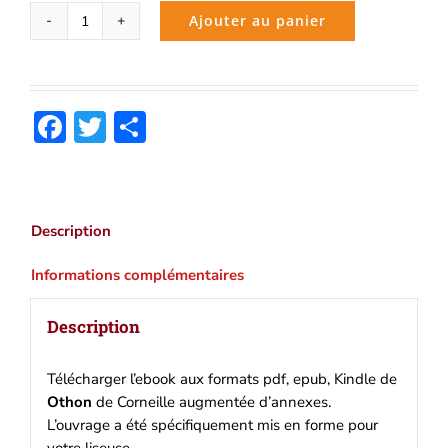
Ajouter au panier
quantité
de
Othon
(Corneille)
Facebook
Twitter
Partager
|
Ebook
epub,
pdf,
Kindle
Description
Informations complémentaires
Description
Télécharger l’ebook aux formats pdf, epub, Kindle de
Othon
de Corneille augmentée d’annexes.
L’ouvrage a été spécifiquement mis en forme pour
votre liseuse.