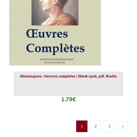
AJOUTER AU PANIER
/
DÉTAILS
Montesquieu : Oeuvres complètes | Ebook epub, pdf, Kindle
1.79
€
1
2
3