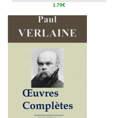
1.79
€
AJOUTER AU PANIER
/
DÉTAILS