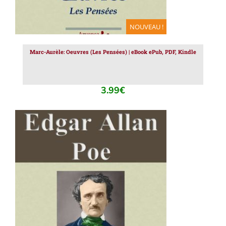
NOUVEAU !
Marc-Aurèle: Oeuvres (Les Pensées) | eBook ePub, PDF, Kindle
3.99
€
AJOUTER AU PANIER
/
DÉTAILS