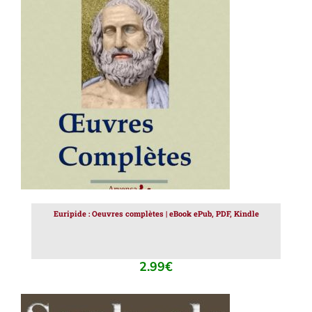
AJOUTER AU PANIER
/
DÉTAILS
Euripide : Oeuvres complètes | eBook ePub, PDF, Kindle
2.99
€