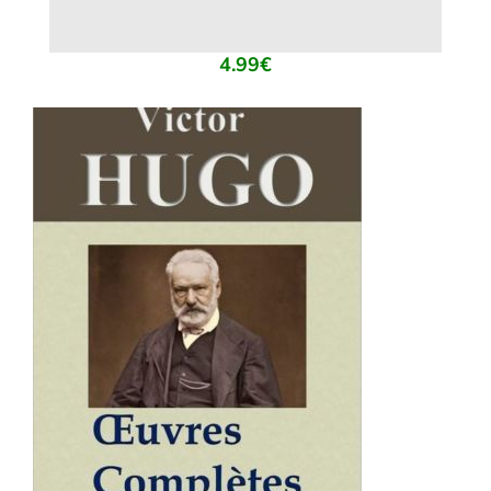
4.99
€
AJOUTER AU PANIER
/
DÉTAILS