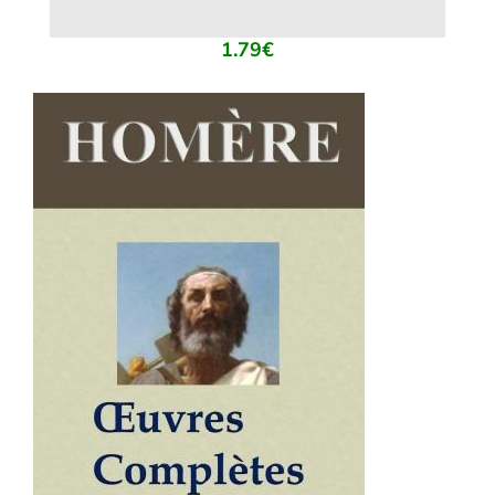
1.79
€
AJOUTER AU PANIER
/
DÉTAILS