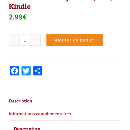
Kindle
2.99
€
Ajouter au panier
quantité
de
Épicure
:
Facebook
Twitter
Partager
Oeuvres
majeures
|
eBook
à
Description
télécharger
ePub,
Informations complémentaires
PDF,
Kindle
Description