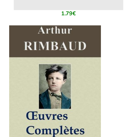
1.79
€
AJOUTER AU PANIER
/
DÉTAILS