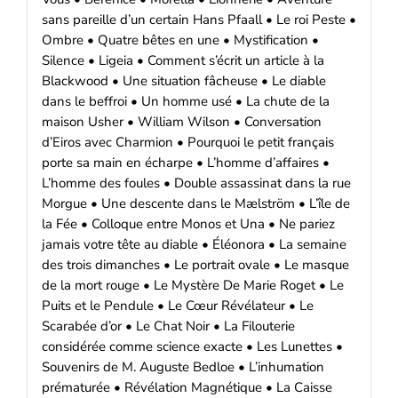
sans pareille d’un certain Hans Pfaall • Le roi Peste •
Ombre • Quatre bêtes en une • Mystification •
Silence • Ligeia • Comment s’écrit un article à la
Blackwood • Une situation fâcheuse • Le diable
dans le beffroi • Un homme usé • La chute de la
maison Usher • William Wilson • Conversation
d’Eiros avec Charmion • Pourquoi le petit français
porte sa main en écharpe • L’homme d’affaires •
L’homme des foules • Double assassinat dans la rue
Morgue • Une descente dans le Mælström • L’île de
la Fée • Colloque entre Monos et Una • Ne pariez
jamais votre tête au diable • Éléonora • La semaine
des trois dimanches • Le portrait ovale • Le masque
de la mort rouge • Le Mystère De Marie Roget • Le
Puits et le Pendule • Le Cœur Révélateur • Le
Scarabée d’or • Le Chat Noir • La Filouterie
considérée comme science exacte • Les Lunettes •
Souvenirs de M. Auguste Bedloe • L’inhumation
prématurée • Révélation Magnétique • La Caisse