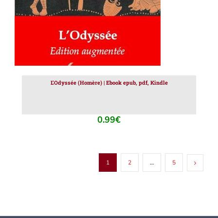
L’Odyssée (Homère) | Ebook epub, pdf, Kindle
0.99
€
1
2
…
5