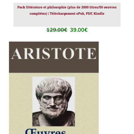
Pack littérature et philosophie (plus de 2000 titres/50 oeuvres
complètes) | Téléchargement ePub, PDF, Kindle
129.00
€
39.00
€
Le
Le
prix
prix
initial
actuel
était :
est :
129.00€.
39.00€.
AJOUTER AU PANIER
/
DÉTAILS