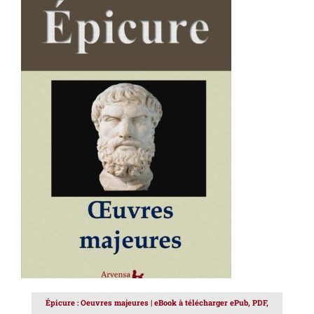
AJOUTER AU PANIER
/
DÉTAILS
Épicure : Oeuvres majeures | eBook à télécharger ePub, PDF,