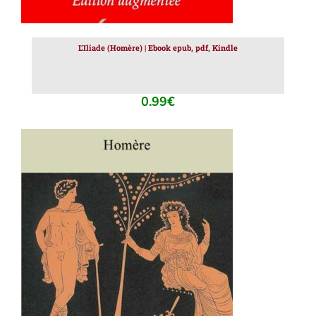
L’Iliade (Homère) | Ebook epub, pdf, Kindle
0.99
€
AJOUTER AU PANIER
/
DÉTAILS