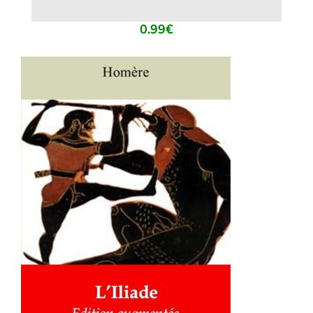
0.99
€
AJOUTER AU PANIER
/
DÉTAILS