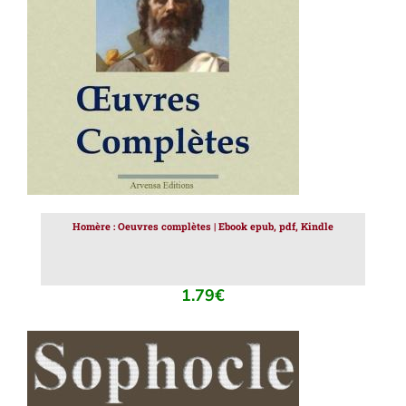
AJOUTER AU PANIER
/
DÉTAILS
Homère : Oeuvres complètes | Ebook epub, pdf, Kindle
1.79
€