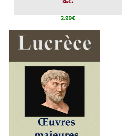
Kindle
2.99
€
AJOUTER AU PANIER
/
DÉTAILS