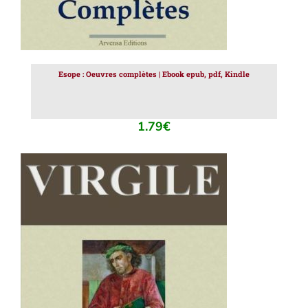
Esope : Oeuvres complètes | Ebook epub, pdf, Kindle
1.79
€
AJOUTER AU PANIER
/
DÉTAILS