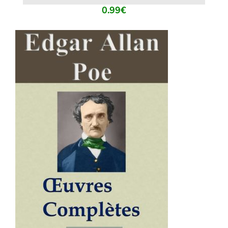
0.99
€
AJOUTER AU PANIER
/
DÉTAILS