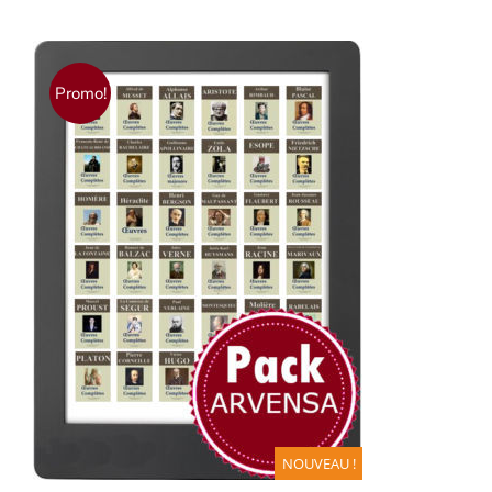
Promo!
AJOUTER AU PANIER
/
DÉTAILS
NOUVEAU !