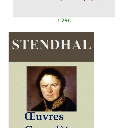
1.79
€
AJOUTER AU PANIER
/
DÉTAILS