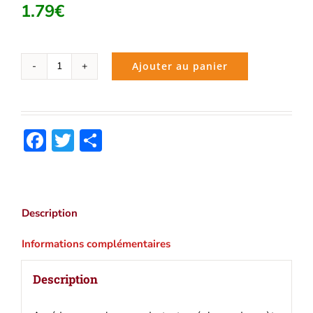
1.79
€
Ajouter au panier
quantité
de
Homère
:
Facebook
Twitter
Partager
Oeuvres
complètes
|
Ebook
epub,
Description
pdf,
Kindle
Informations complémentaires
Description