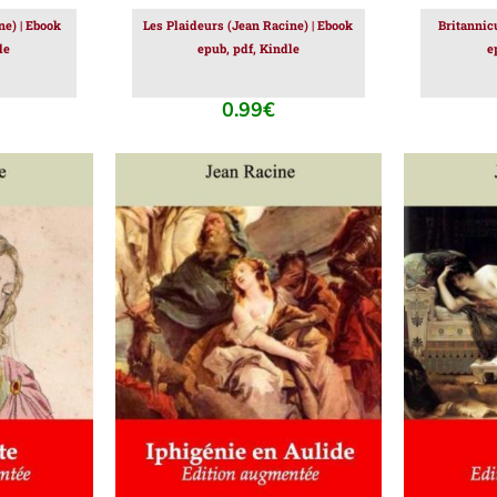
e) | Ebook
Les Plaideurs (Jean Racine) | Ebook
Britannic
le
epub, pdf, Kindle
e
0.99
€
IER
/
AJOUTER AU PANIER
/
AJOUT
DÉTAILS