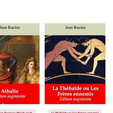
ER AU PANIER
/
AJOUTER AU PANIER
/
DÉTAILS
DÉTAILS
ean Racine) | Ebook epub,
La Thébaïde ou Les Frères ennemis