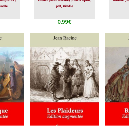
indle
pdf, Kindle
0.99
€
IER
/
AJOUTER AU PANIER
/
AJOUT
DÉTAILS