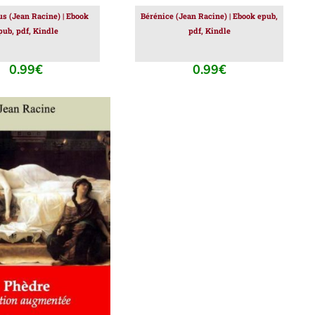
us (Jean Racine) | Ebook
Bérénice (Jean Racine) | Ebook epub,
pub, pdf, Kindle
pdf, Kindle
0.99
€
0.99
€
ER AU PANIER
/
DÉTAILS