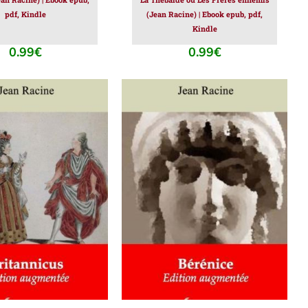
pdf, Kindle
(Jean Racine) | Ebook epub, pdf,
Kindle
0.99
€
0.99
€
ER AU PANIER
/
AJOUTER AU PANIER
/
DÉTAILS
DÉTAILS