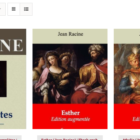
IER
/
AJOUTER AU PANIER
/
AJOUT
DÉTAILS
omplètes |
Esther (Jean Racine) | Ebook epub,
Athalie (J