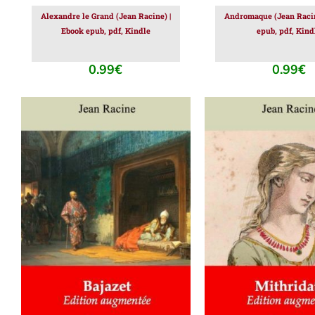
Alexandre le Grand (Jean Racine) |
Andromaque (Jean Racin
Ebook epub, pdf, Kindle
epub, pdf, Kind
0.99
€
0.99
€
AJOUTER AU PANIER
/
AJOUTER AU PAN
DÉTAILS
DÉTAILS