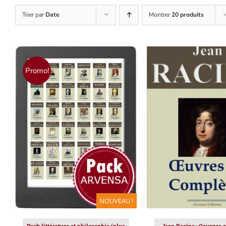
Trier par
Date
Montrer
20 produits
Promo!
AJOUTER AU PANIER
/
AJOUTER AU PAN
DÉTAILS
DÉTAILS
NOUVEAU !
Pack littérature et philosophie (plus
Jean Racine : Oeuvres c