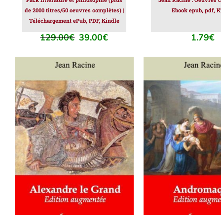
de 2000 titres/50 oeuvres complètes) |
Ebook epub, pdf, K
Téléchargement ePub, PDF, Kindle
129.00
€
39.00
€
1.79
€
Le
Le
prix
prix
initial
actuel
était :
est :
129.00€.
39.00€.
AJOUTER AU PANIER
/
AJOUTER AU PAN
DÉTAILS
DÉTAILS