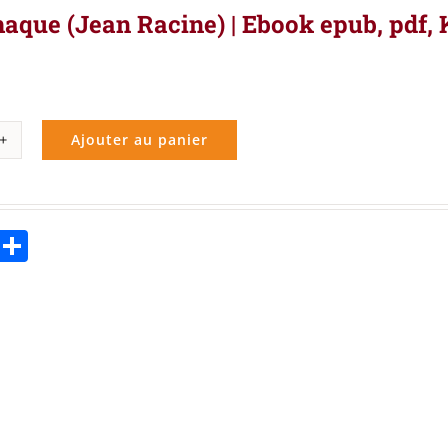
que (Jean Racine) | Ebook epub, pdf, 
Ajouter au panier
ité
romaque
n
ebook
Twitter
Partager
ne)
k
,
le