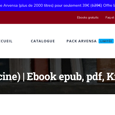
gue Arvensa (plus de 2000 titres) pour seulement 39€ (
129€
) Offre 
Ebooks gratuits
Faq et 
CCUEIL
CATALOGUE
PACK ARVENSA
LIMITÉE
ne) | Ebook epub, pdf, K