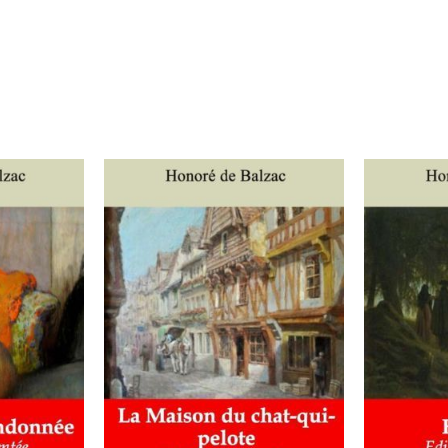
IER
/
AJOUTER AU PANIER
/
AJOUT
DÉTAILS