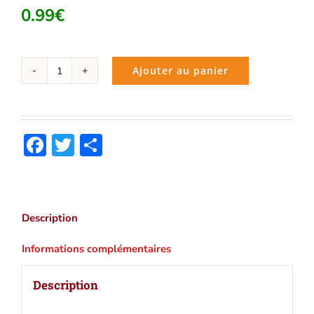
0.99
€
Ajouter au panier
quantité
de
Alexandre
le
Facebook
Twitter
Partager
Grand
(Jean
Racine)
|
Ebook
Description
epub,
pdf,
Informations complémentaires
Kindle
Description