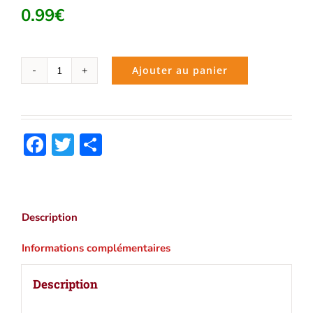
0.99
€
Ajouter au panier
quantité
de
Mithridate
(Jean
Facebook
Twitter
Partager
Racine)
|
Ebook
epub,
pdf,
Description
Kindle
Informations complémentaires
Description