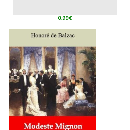
0.99
€
AJOUTER AU PANIER
/
DÉTAILS