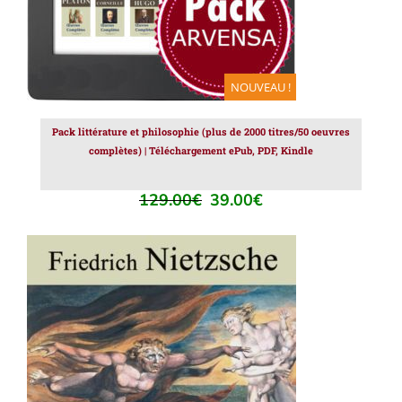
NOUVEAU !
Pack littérature et philosophie (plus de 2000 titres/50 oeuvres
complètes) | Téléchargement ePub, PDF, Kindle
129.00
€
39.00
€
Le
Le
prix
prix
initial
actuel
était :
est :
129.00€.
39.00€.