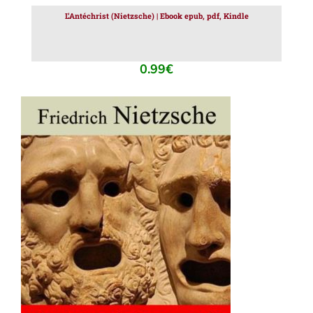
L’Antéchrist (Nietzsche) | Ebook epub, pdf, Kindle
0.99
€
AJOUTER AU PANIER
/
DÉTAILS