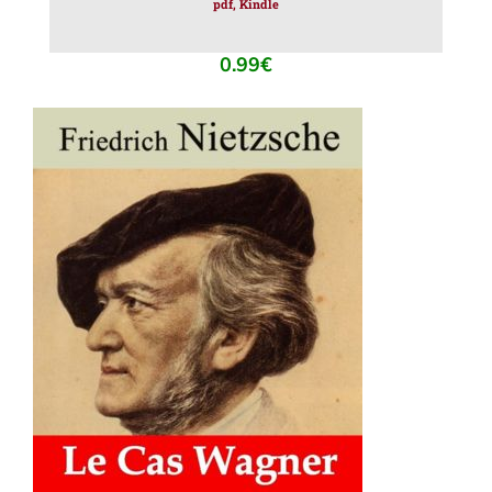
pdf, Kindle
0.99
€
AJOUTER AU PANIER
/
DÉTAILS