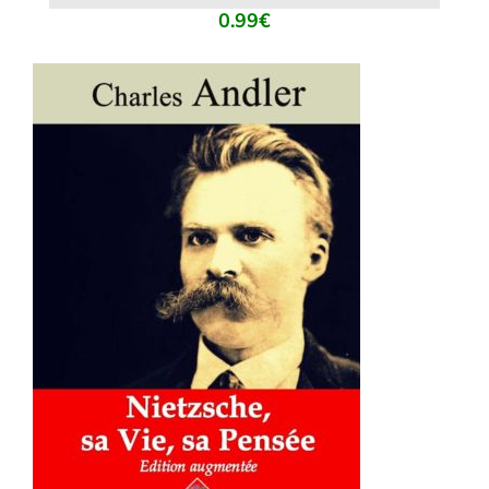
0.99
€
AJOUTER AU PANIER
/
DÉTAILS