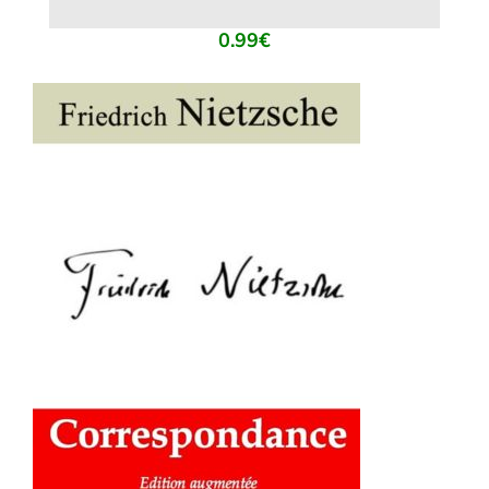
0.99
€
AJOUTER AU PANIER
/
DÉTAILS