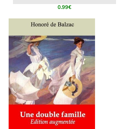
0.99
€
AJOUTER AU PANIER
/
DÉTAILS