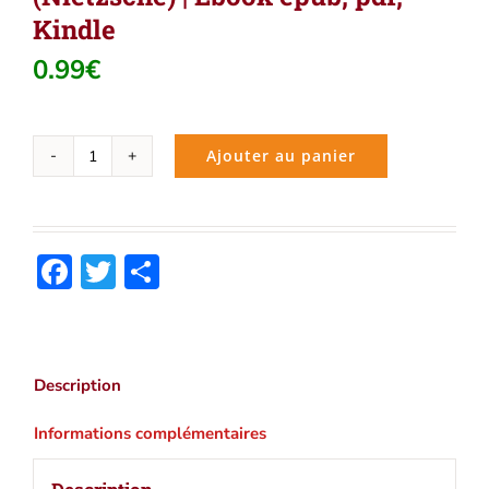
Kindle
0.99
€
Ajouter au panier
quantité
de
Le
crépuscule
Facebook
Twitter
Partager
des
idoles
(Nietzsche)
|
Ebook
Description
epub,
pdf,
Informations complémentaires
Kindle