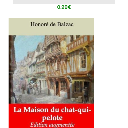
0.99
€
AJOUTER AU PANIER
/
DÉTAILS