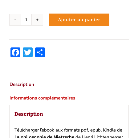
Ajouter au panier
quantité
de
La
philosophie
Facebook
Twitter
Partager
de
Nietzsche
(Henri
Lichtenberger)
|
Description
Ebook
epub,
Informations complémentaires
pdf,
Kindle
Description
Télécharger l’ebook aux formats pdf, epub, Kindle de
La philosophie de Nietzsche
de Henri Lichtenberger