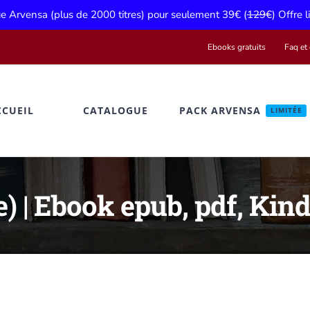
gue Arvensa (plus de 2000 titres) pour seulement 39€ (
129€
) Offre 
Ebooks gratuits
Faq et 
CCUEIL
CATALOGUE
PACK ARVENSA
LIMITÉE
e) | Ebook epub, pdf, Kind