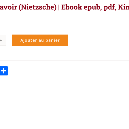
savoir (Nietzsche) | Ebook epub, pdf, Ki
Ajouter au panier
ité
ebook
Twitter
Partager
r
zsche)
k
,
le