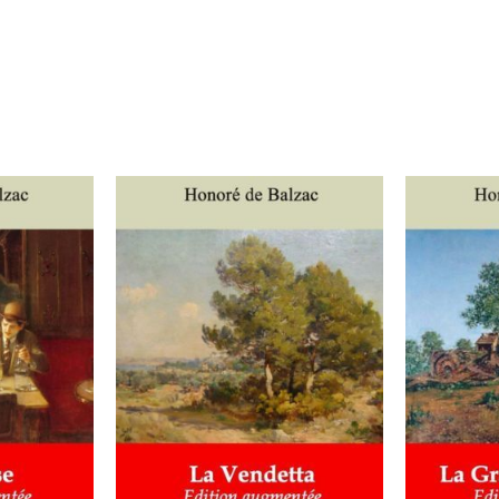
IER
/
AJOUTER AU PANIER
/
AJOUT
DÉTAILS