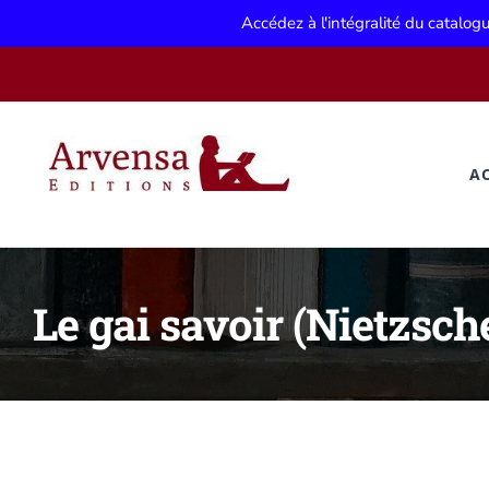
Accédez à l'intégralité du catalo
Passer
au
contenu
A
Le gai savoir (Nietzsch