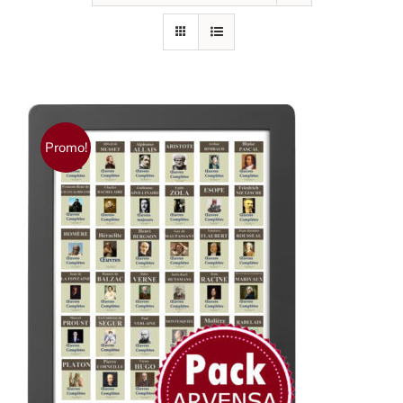
Promo!
AJOUTER AU PANIER
/
DÉTAILS