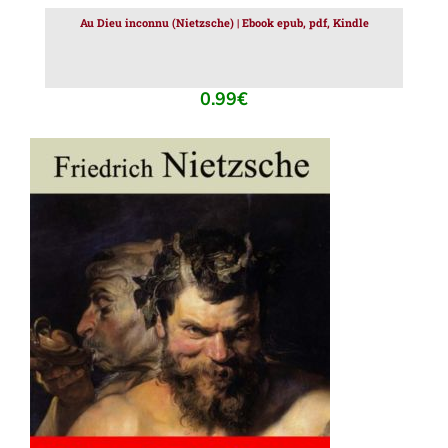
Au Dieu inconnu (Nietzsche) | Ebook epub, pdf, Kindle
0.99
€
AJOUTER AU PANIER
/
DÉTAILS