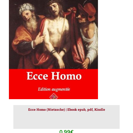
AJOUTER AU PANIER
/
DÉTAILS
Ecce Homo (Nietzsche) | Ebook epub, pdf, Kindle
0.99
€