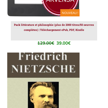
NOUVEAU !
Pack littérature et philosophie (plus de 2000 titres/50 oeuvres
complètes) | Téléchargement ePub, PDF, Kindle
129.00
€
39.00
€
Le
Le
prix
prix
initial
actuel
était :
est :
129.00€.
39.00€.
AJOUTER AU PANIER
/
DÉTAILS