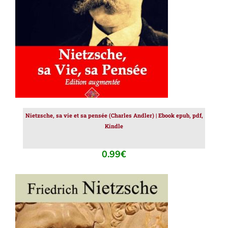
Nietzsche, sa vie et sa pensée (Charles Andler) | Ebook epub, pdf,
Kindle
0.99
€