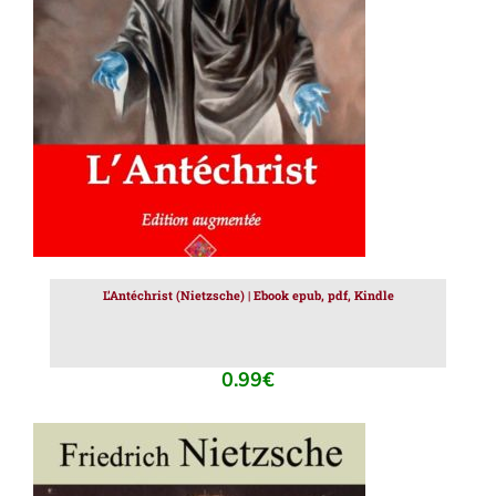
AJOUTER AU PANIER
/
DÉTAILS
L’Antéchrist (Nietzsche) | Ebook epub, pdf, Kindle
0.99
€