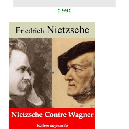
0.99
€
AJOUTER AU PANIER
/
DÉTAILS