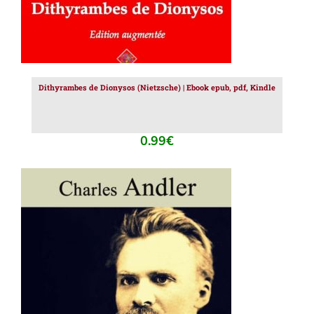
Dithyrambes de Dionysos (Nietzsche) | Ebook epub, pdf, Kindle
0.99
€
AJOUTER AU PANIER
/
DÉTAILS