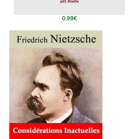
pdf, Kindle
0.99
€
AJOUTER AU PANIER
/
DÉTAILS