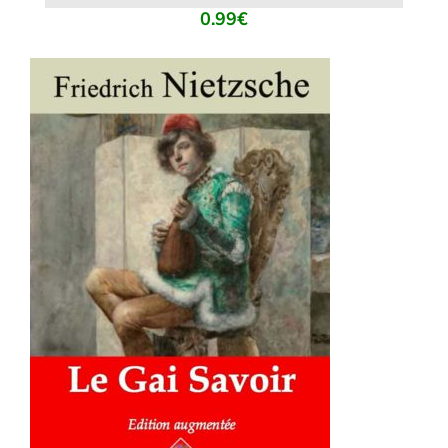
0.99
€
AJOUTER AU PANIER
/
DÉTAILS