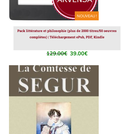
NOUVEAU !
Pack littérature et philosophie (plus de 2000 titres/50 oeuvres
complètes) | Téléchargement ePub, PDF, Kindle
129.00
€
39.00
€
Le
Le
prix
prix
initial
actuel
était :
est :
129.00€.
39.00€.
AJOUTER AU PANIER
/
DÉTAILS