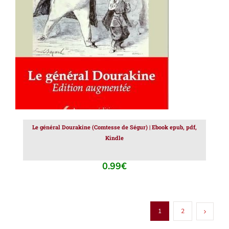
AJOUTER AU PANIER
/
DÉTAILS
Le général Dourakine (Comtesse de Ségur) | Ebook epub, pdf,
Kindle
0.99
€
1
2