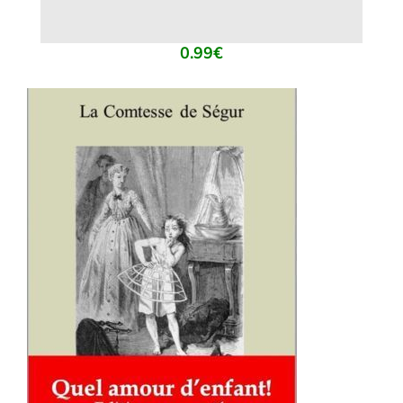
0.99
€
AJOUTER AU PANIER
/
DÉTAILS