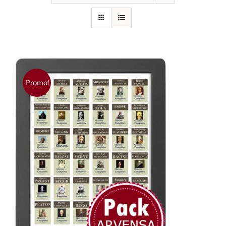
Promo!
AJOUTER AU PANIER
/
DÉTAILS