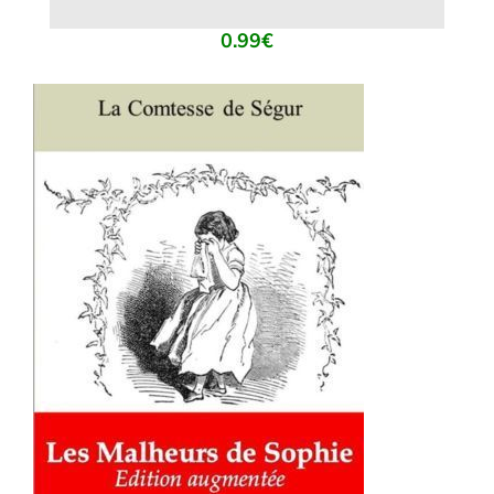
0.99
€
AJOUTER AU PANIER
/
DÉTAILS