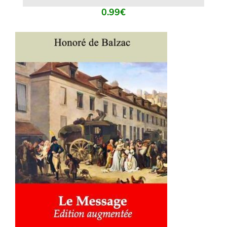
0.99
€
AJOUTER AU PANIER
/
DÉTAILS