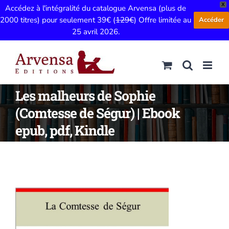
X
Accédez à l'intégralité du catalogue Arvensa (plus de
2000 titres) pour seulement 39€ (
129€
) Offre limitée au
Accéder
25 avril 2026.
Passer
au
contenu
Les malheurs de Sophie
(Comtesse de Ségur) | Ebook
epub, pdf, Kindle