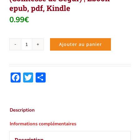
epub, pdf, Kindle
0.99
€
Ajouter au panier
quantité
de
Les
malheurs
Facebook
Twitter
Partager
de
Sophie
(Comtesse
de
Ségur)
Description
|
Ebook
Informations complémentaires
epub,
pdf,
Description