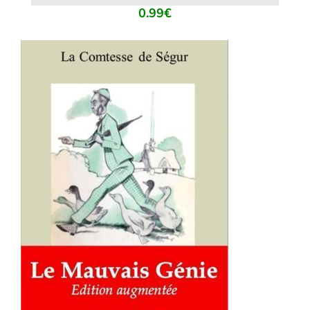
0.99
€
AJOUTER AU PANIER
/
DÉTAILS