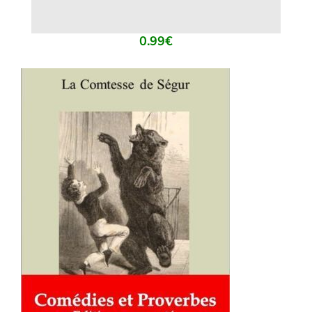
0.99
€
AJOUTER AU PANIER
/
DÉTAILS