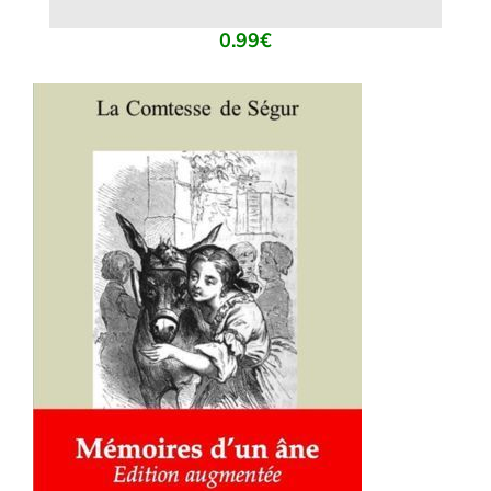
0.99
€
AJOUTER AU PANIER
/
DÉTAILS