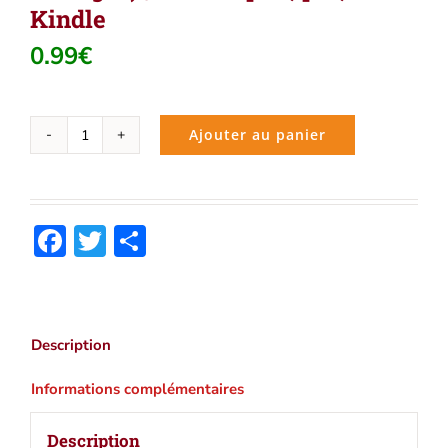
Kindle
0.99
€
Ajouter au panier
quantité
de
Le
général
Facebook
Twitter
Partager
Dourakine
(Comtesse
de
Ségur)
|
Description
Ebook
epub,
Informations complémentaires
pdf,
Kindle
Description