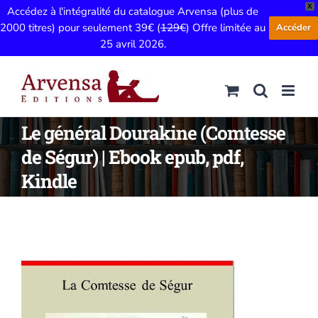
X
Accédez à l'intégralité du catalogue Arvensa (plus de
2000 titres) pour seulement 39€ (
129€
) Offre limitée au
Accéder
25 avril 2026.
Passer
au
contenu
Le général Dourakine (Comtesse
de Ségur) | Ebook epub, pdf,
Kindle