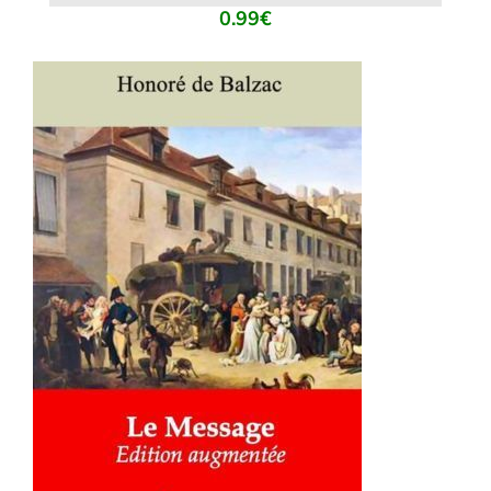
0.99
€
AJOUTER AU PANIER
/
DÉTAILS