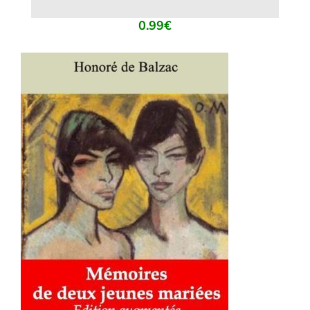
0.99
€
AJOUTER AU PANIER
/
DÉTAILS