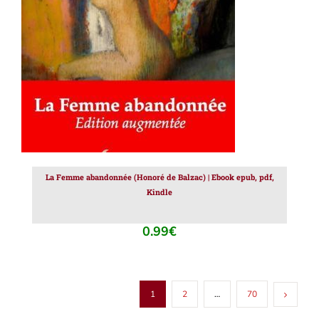
AJOUTER AU PANIER
/
DÉTAILS
La Femme abandonnée (Honoré de Balzac) | Ebook epub, pdf,
Kindle
0.99
€
1
2
…
70