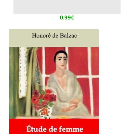
0.99
€
AJOUTER AU PANIER
/
DÉTAILS