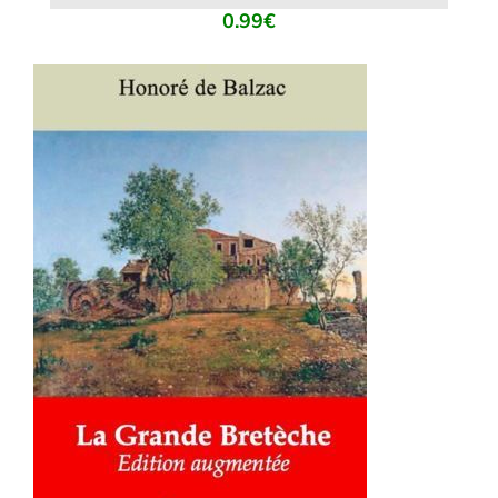
0.99
€
AJOUTER AU PANIER
/
DÉTAILS