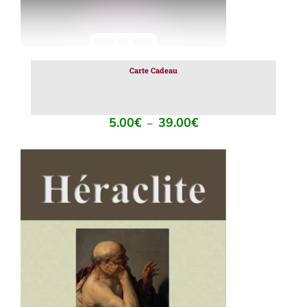
PEUVENT
ÊTRE
CHOISIES
SUR
LA
PAGE
Carte Cadeau
DU
PRODUIT
5.00
€
39.00
€
Plage
–
de
prix :
5.00€
à
39.00€
AJOUTER AU PANIER
/
DÉTAILS