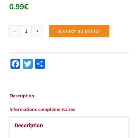
0.99
€
Ajouter au panier
quantité
de
Étude
de
Facebook
Twitter
Partager
femme
(Honoré
de
Balzac)
|
Description
Ebook
epub,
Informations complémentaires
pdf,
Kindle
Description