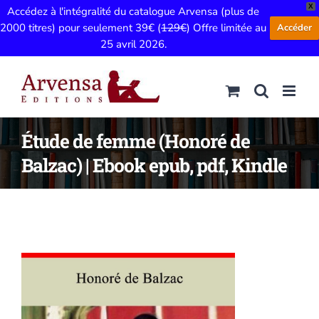
X
Accédez à l'intégralité du catalogue Arvensa (plus de
2000 titres) pour seulement 39€ (
129€
) Offre limitée au
Accéder
25 avril 2026.
Passer
au
contenu
Étude de femme (Honoré de
Balzac) | Ebook epub, pdf, Kindle