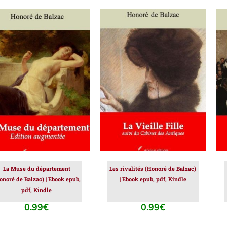
JOUTER AU PANIER
/
AJOUTER AU PANIER
/
DÉTAILS
DÉTAILS
La Muse du département
Les rivalités (Honoré de Balzac)
onoré de Balzac) | Ebook epub,
| Ebook epub, pdf, Kindle
pdf, Kindle
0.99
€
0.99
€