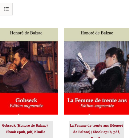
AJOUTER AU PANIER
/
AJOUTER AU PANIER
/
DÉTAILS
DÉTAILS
Gobseck (Honoré de Balzac) |
La Femme de trente ans (Honoré
Ebook epub, pdf, Kindle
de Balzac) | Ebook epub, pdf,