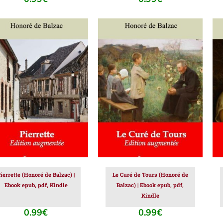
JOUTER AU PANIER
/
AJOUTER AU PANIER
/
DÉTAILS
DÉTAILS
ierrette (Honoré de Balzac) |
Le Curé de Tours (Honoré de
Ebook epub, pdf, Kindle
Balzac) | Ebook epub, pdf,
Kindle
0.99
€
0.99
€