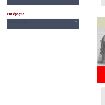
Par époque
Par époque
A