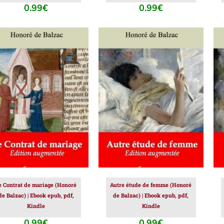
0.99
€
0.99
€
JOUTER AU PANIER
/
AJOUTER AU PANIER
/
DÉTAILS
DÉTAILS
e Contrat de mariage (Honoré
Autre étude de femme (Honoré
de Balzac) | Ebook epub, pdf,
de Balzac) | Ebook epub, pdf,
Kindle
Kindle
0.99
€
0.99
€