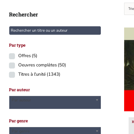
Tri
Rechercher
Par type
Offres
(5)
Oeuvres complètes
(50)
A
Titres à l'unité
(1343)
Par auteur
Par auteur
Par genre
H
Par genre