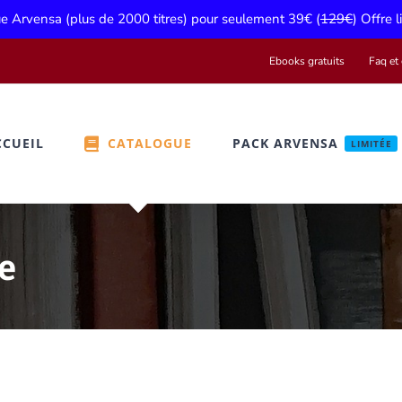
gue Arvensa (plus de 2000 titres) pour seulement 39€ (
129€
) Offre 
Ebooks gratuits
Faq et 
CCUEIL
CATALOGUE
PACK ARVENSA
LIMITÉE
e