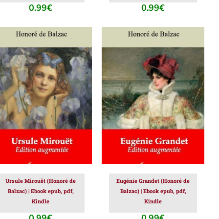
0.99
€
0.99
€
AJOUTER AU PANIER
/
AJOUTER AU PANIER
/
DÉTAILS
DÉTAILS
Ursule Mirouët (Honoré de
Eugénie Grandet (Honoré de
Balzac) | Ebook epub, pdf,
Balzac) | Ebook epub, pdf,
Kindle
Kindle
0.99
€
0.99
€