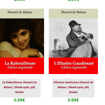
AJOUTER AU PANIER
/
AJOUTER AU PANIER
/
DÉTAILS
DÉTAILS
La Rabouilleuse (Honoré de
L’Illustre Gaudissart (Honoré de
Balzac) | Ebook epub, pdf,
Balzac) | Ebook epub, pdf,
Kindle
Kindle
0.99
€
0.99
€