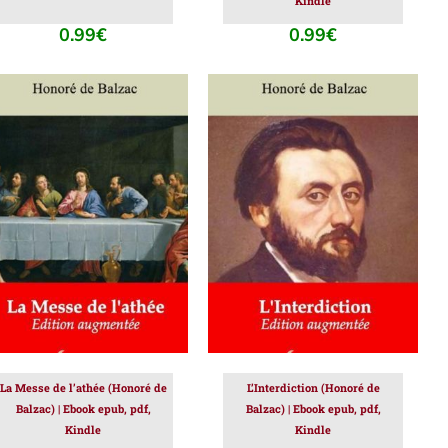
Kindle
0.99
€
0.99
€
AJOUTER AU PANIER
/
AJOUTER AU PANIER
/
DÉTAILS
DÉTAILS
La Messe de l’athée (Honoré de
L’Interdiction (Honoré de
Balzac) | Ebook epub, pdf,
Balzac) | Ebook epub, pdf,
Kindle
Kindle