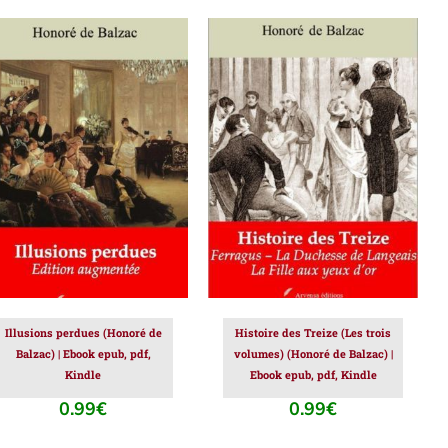
AJOUTER AU PANIER
/
AJOUTER AU PANIER
/
DÉTAILS
DÉTAILS
Illusions perdues (Honoré de
Histoire des Treize (Les trois
Balzac) | Ebook epub, pdf,
volumes) (Honoré de Balzac) |
Kindle
Ebook epub, pdf, Kindle
0.99
€
0.99
€