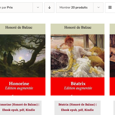
er par
Prix
Montrer
20 produits
JOUTER AU PANIER
/
AJOUTER AU PANIER
/
DÉTAILS
DÉTAILS
onorine (Honoré de Balzac) |
Béatrix (Honoré de Balzac) |
Ebook epub, pdf, Kindle
Ebook epub, pdf, Kindle